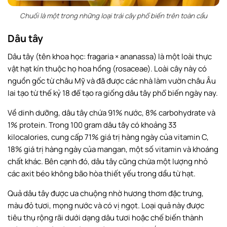
Chuối là một trong những loại trái cây phổ biến trên toàn cầu
Dâu tây
Dâu tây (tên khoa học: fragaria × ananassa) là một loài thực
vật hạt kín thuộc họ hoa hồng (rosaceae). Loài cây này có
nguồn gốc từ châu Mỹ và đã được các nhà làm vườn châu Âu
lai tạo từ thế kỷ 18 để tạo ra giống dâu tây phổ biến ngày nay.
Về dinh dưỡng, dâu tây chứa 91% nước, 8% carbohydrate và
1% protein. Trong 100 gram dâu tây có khoảng 33
kilocalories, cung cấp 71% giá trị hàng ngày của vitamin C,
18% giá trị hàng ngày của mangan, một số vitamin và khoáng
chất khác. Bên cạnh đó, dâu tây cũng chứa một lượng nhỏ
các axit béo không bão hòa thiết yếu trong dầu từ hạt.
Quả dâu tây được ưa chuộng nhờ hương thơm đặc trưng,
màu đỏ tươi, mọng nước và có vị ngọt. Loại quả này được
tiêu thụ rộng rãi dưới dạng dâu tươi hoặc chế biến thành