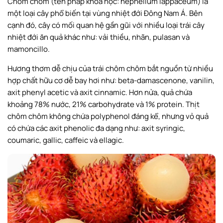
Chôm chôm (tên pháp khoa học: nephelium lappaceum) là
một loại cây phổ biến tại vùng nhiệt đới Đông Nam Á. Bên
cạnh đó, cây có mối quan hệ gần gũi với nhiều loại trái cây
nhiệt đới ăn quả khác như: vải thiều, nhãn, pulasan và
mamoncillo.
Hương thơm dễ chịu của trái chôm chôm bắt nguồn từ nhiều
hợp chất hữu cơ dễ bay hơi như: beta-damascenone, vanilin,
axit phenyl acetic và axit cinnamic. Hơn nửa, quả chứa
khoảng 78% nước, 21% carbohydrate và 1% protein. Thịt
chôm chôm không chứa polyphenol đáng kể, nhưng vỏ quả
có chứa các axit phenolic đa dạng như: axit syringic,
coumaric, gallic, caffeic và ellagic.