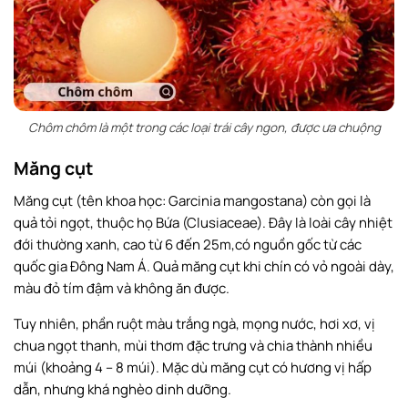
Chôm chôm là một trong các loại trái cây ngon, được ưa chuộng
Măng cụt
Măng cụt (tên khoa học: Garcinia mangostana) còn gọi là
quả tỏi ngọt, thuộc họ Bứa (Clusiaceae). Đây là loài cây nhiệt
đới thường xanh, cao từ 6 đến 25m,có nguồn gốc từ các
quốc gia Đông Nam Á. Quả măng cụt khi chín có vỏ ngoài dày,
màu đỏ tím đậm và không ăn được.
Tuy nhiên, phần ruột màu trắng ngà, mọng nước, hơi xơ, vị
chua ngọt thanh, mùi thơm đặc trưng và chia thành nhiều
múi (khoảng 4 – 8 múi). Mặc dù măng cụt có hương vị hấp
dẫn, nhưng khá nghèo dinh dưỡng.