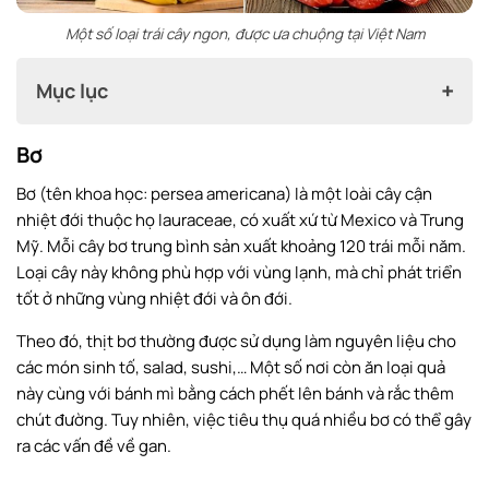
Một số loại trái cây ngon, được ưa chuộng tại Việt Nam
Mục lục
Bơ
Bơ
Bơ (tên khoa học: persea americana) là một loài cây cận
Xoài
nhiệt đới thuộc họ lauraceae, có xuất xứ từ Mexico và Trung
Sầu riêng
Mỹ. Mỗi cây bơ trung bình sản xuất khoảng 120 trái mỗi năm.
Loại cây này không phù hợp với vùng lạnh, mà chỉ phát triển
Bưởi
tốt ở những vùng nhiệt đới và ôn đới.
Vải
Theo đó, thịt bơ thường được sử dụng làm nguyên liệu cho
Chôm chôm
các món sinh tố, salad, sushi,… Một số nơi còn ăn loại quả
Măng cụt
này cùng với bánh mì bằng cách phết lên bánh và rắc thêm
chút đường. Tuy nhiên, việc tiêu thụ quá nhiều bơ có thể gây
Dứa
ra các vấn đề về gan.
Thanh long