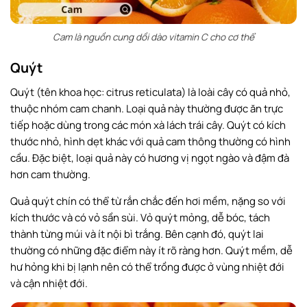
Cam là nguồn cung dồi dào vitamin C cho cơ thể
Quýt
Quýt (tên khoa học: citrus reticulata) là loài cây có quả nhỏ,
thuộc nhóm cam chanh. Loại quả này thường được ăn trực
tiếp hoặc dùng trong các món xà lách trái cây. Quýt có kích
thước nhỏ, hình dẹt khác với quả cam thông thường có hình
cầu. Đặc biệt, loại quả này có hương vị ngọt ngào và đậm đà
hơn cam thường.
Quả quýt chín có thể từ rắn chắc đến hơi mềm, nặng so với
kích thước và có vỏ sần sùi. Vỏ quýt mỏng, dễ bóc, tách
thành từng múi và ít nội bì trắng. Bên cạnh đó, quýt lai
thường có những đặc điểm này ít rõ ràng hơn. Quýt mềm, dễ
hư hỏng khi bị lạnh nên có thể trồng được ở vùng nhiệt đới
và cận nhiệt đới.