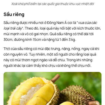
Xoài khá phổ biến tại các quốc gia thuộc khu vực nhiệt đới
Sầu riêng
Sầu riêng được nhiều nơi ở Đông Nam Á coi là “
vua của các
loại trái cây
“. Theo đó, loại quả này nổi bật với kích thước lớn,
mùi mạnh và vỏ có gai nhọn. Quả sầu riêng có thể dài tới
30cm, đường kính 15cm và nặng từ 1 đến 3 kg.
Thịt của sầu riêng có mùi đặc trưng, nặng, nồng, ngay cả khi
còn nguyên vỏ. Tuy nhiên, một số người cho rằng loại quả
này có mùi thơm ngọt ngào và dễ chịu. Trong khi những
người khác lại cảm thấy khó chịu và không thể chịu nổi.