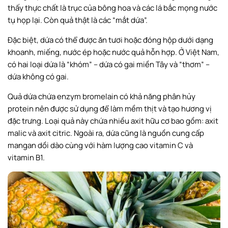
thấy thực chất là trục của bông hoa và các lá bắc mọng nước
tụ họp lại. Còn quả thật là các “mắt dứa”.
Đặc biệt, dứa có thể được ăn tươi hoặc đóng hộp dưới dạng
khoanh, miếng, nước ép hoặc nước quả hỗn hợp. Ở Việt Nam,
có hai loại dứa là “khóm” – dứa có gai miền Tây và “thơm” –
dứa không có gai.
Quả dứa chứa enzym bromelain có khả năng phân hủy
protein nên được sử dụng để làm mềm thịt và tạo hương vị
đặc trưng. Loại quả này chứa nhiều axit hữu cơ bao gồm: axit
malic và axit citric. Ngoài ra, dứa cũng là nguồn cung cấp
mangan dồi dào cùng với hàm lượng cao vitamin C và
vitamin B1.