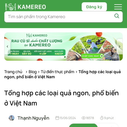
Đăng ký
Chuyển
tới
nội
dung
Trang chủ
>
Blog
>
Từ điển thực phẩm
>
Tổng hợp các loại quả
ngon, phổ biến ở Việt Nam
Tổng hợp các loại quả ngon, phổ biến
ở Việt Nam
Thạnh Nguyễn
15/06/2024
18378
9 phút