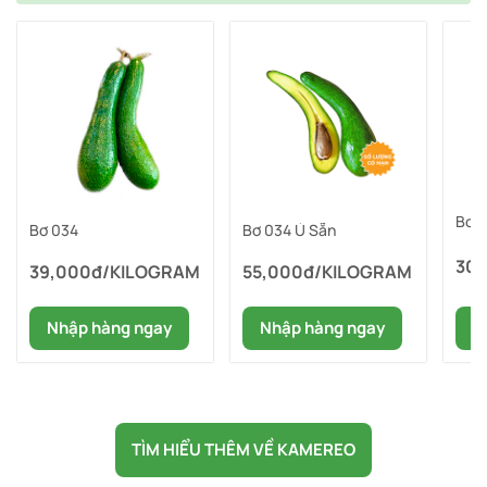
Bơ 
Bơ 034
Bơ 034 Ủ Sẵn
30
39,000đ/KILOGRAM
55,000đ/KILOGRAM
N
Nhập hàng ngay
Nhập hàng ngay
TÌM HIỂU THÊM VỀ KAMEREO