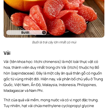
Bưởi là trái cây lớn nhất có múi
Vải
Vải (tên khoa học: litchi chinensis) là một loài thực vật có
hoa, thành viên duy nhất trong chi Vải (litchi) thuộc họ Bồ
hòn (sapindaceae). Đây là một cây ăn quả thân gỗ có nguồn
gốc từ vùng nhiệt đới. Hiện nay, vải phân bố chủ yếu ở Trung
Quốc, Việt Nam, Ấn Độ, Malaysia, Indonesia, Philippines,
Madagascar và Nam Phi.
Thịt của quả vải mềm, mọng nước và có vị ngọt đặc trưng.
Tuy nhiên, hạt vải chứa methylene cyclopropyl glycine