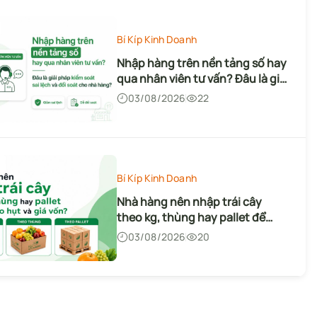
Bí Kíp Kinh Doanh
Nhập hàng trên nền tảng số hay
qua nhân viên tư vấn? Đâu là giải
pháp kiểm soát sai lệch và đối
03/08/2026
22
soát cho nhà hàng?
Bí Kíp Kinh Doanh
Nhà hàng nên nhập trái cây
theo kg, thùng hay pallet để
giảm hao hụt và giá vốn?
03/08/2026
20
Bí Kíp Kinh Doanh