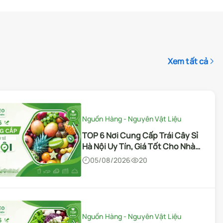
Tổng hợp các tiêu chuẩn đặt
rau củ sơ chế sẵn cho nhà hàng
14/07/2026
99
Xem tất cả
Bí Kíp Kinh Doanh
Hướng dẫn phân hạng và chọn
Nguồn Hàng - Nguyên Vật Liệu
nhóm rau củ Đà Lạt phù hợp cho
TOP 6 Nơi Cung Cấp Trái Cây Sỉ
chủ quán F&B
14/07/2026
123
Hà Nội Uy Tín, Giá Tốt Cho Nhà
Hàng & Kinh Doanh 2026
05/08/2026
20
Bí Kíp Kinh Doanh
Cách kiểm tra nguyên liệu nhập
Nguồn Hàng - Nguyên Vật Liệu
khẩu hợp lệ và minh bạch cho