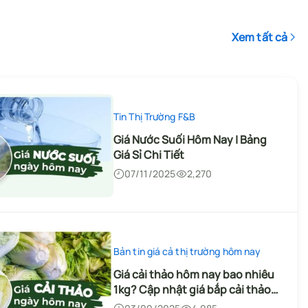
2026
04/08/2026
27
Xem tất cả
Bí Kíp Kinh Doanh
Bộ câu hỏi đánh giá nhà cung
Nguồn Hàng - Nguyên Vật Liệu
cấp rau củ về hóa đơn, chứng từ
TOP 6+ nhà cung cấp nguyên
và đối soát công nợ
07/07/2026
116
Tin Thị Trường F&B
liệu khách sạn Hà Nội uy tín
Giá Nước Suối Hôm Nay | Bảng
31/07/2026
38
Giá Sỉ Chi Tiết
07/11/2025
2,270
Bí Kíp Kinh Doanh
Nhà hàng nên yêu cầu những
Nguồn Hàng - Nguyên Vật Liệu
nhóm chứng từ nào từ nhà cung
TOP 6 nhà cung cấp giao thực
cấp thực phẩm cho hồ sơ an
30/06/2026
147
Bản tin giá cả thị trường hôm nay
phẩm sỉ sáng sớm Hà Nội uy tín
toàn thực phẩm và kiểm tra nội
Giá cải thảo hôm nay bao nhiêu
bộ?
31/07/2026
35
1kg? Cập nhật giá bắp cải thảo
24h qua