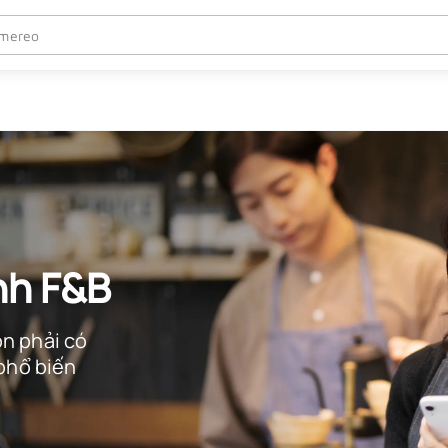
nh F&B
n phải có
phổ biến