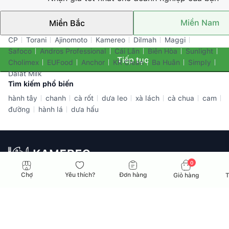
Miền Nam
Miền Bắc
Thương hiệu nổi bật
CP
Torani
Ajinomoto
Kamereo
Dilmah
Maggi
Safoco
Andros Professional
Cái Lân
Biên Hòa
Sunlight
Tiếp tục
Cholimex
EUFood
Anchor
KR Clean
Ba Huân
Simply
Dalat Milk
Tìm kiếm phổ biến
hành tây
chanh
cà rốt
dưa leo
xà lách
cà chua
cam
đường
hành lá
dưa hấu
0
Nhà cung ứng toàn diện dành cho doanh nghiệp F&B tại Việt
Chợ
Yêu thích?
Đơn hàng
Giỏ hàng
T
Nam