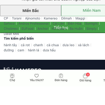
Miền Nam
Miền Bắc
Thương hiệu nổi bật
CP
Torani
Ajinomoto
Kamereo
Dilmah
Maggi
Safoco
Andros Professional
Cái Lân
Biên Hòa
Sunlight
Tiếp tục
Cholimex
EUFood
Anchor
KR Clean
Ba Huân
Simply
Dalat Milk
Tìm kiếm phổ biến
hành tây
cả rot
chanh
cà chua
dưa leo
xà lách
đường
cam
hành lá
dưa hấu
0
Nhà cung ứng toàn diện dành cho doanh nghiệp F&B tại Việt
Chợ
Yêu thích?
Đơn hàng
Giỏ hàng
T
Nam