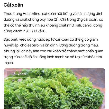
Cải xoăn
Theo trang Healthline,
cải xoăn
nổi tiếng về hàm lượng dinh
dưỡng và chất chống oxy hóa (
2
). Chỉ trong 21g cải xoăn, cơ
thể có thể hấp thụ nhiều khoáng chất như: kali, canxi, đồng
cùng vitamin A, B, C và K.
Đặc biệt, việc uống nước ép từ cải xoăn có thể giúp giảm
huyết áp, cholesterol và ổn định lượng đường trong máu.
Những lợi ích này làm cho cải xoăn trở thành một phần quan
trọng của chế độ ăn uống lành mạnh và hỗ trợ sức khỏe tim
mạch.