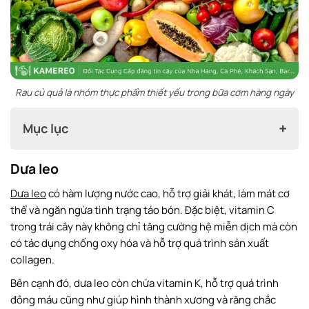
Rau củ quả là nhóm thực phẩm thiết yếu trong bữa cơm hàng ngày
Mục lục
Dưa leo
Dưa leo
Dưa leo
có hàm lượng nước cao, hỗ trợ giải khát, làm mát cơ
Cà rốt
thể và ngăn ngừa tình trạng táo bón. Đặc biệt, vitamin C
Cà chua
trong trái cây này không chỉ tăng cường hệ miễn dịch mà còn
có tác dụng chống oxy hóa và hỗ trợ quá trình sản xuất
Đậu Hà Lan
collagen.
Củ cải đỏ
Bên cạnh đó, dưa leo còn chứa vitamin K, hỗ trợ quá trình
Bông cải xanh
đông máu cũng như giúp hình thành xương và răng chắc