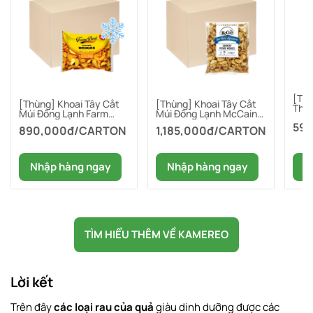
[Thù
[Thùng] Khoai Tây Cắt
[Thùng] Khoai Tây Cắt
Thẳn
Múi Đông Lạnh Farm
Múi Đông Lạnh McCain
Best
Best 1kg x 10 Gói
2.5kg x 5 Gói
59
890,000đ/CARTON
1,185,000đ/CARTON
N
Nhập hàng ngay
Nhập hàng ngay
TÌM HIỂU THÊM VỀ KAMEREO
Lời kết
Trên đây
các loại rau của quả
giàu dinh dưỡng được các