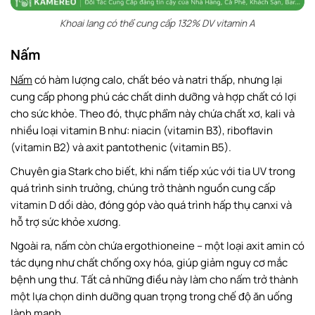
Khoai lang có thể cung cấp 132% DV vitamin A
Nấm
Nấm
có hàm lượng calo, chất béo và natri thấp, nhưng lại
cung cấp phong phú các chất dinh dưỡng và hợp chất có lợi
cho sức khỏe. Theo đó, thực phẩm này chứa chất xơ, kali và
nhiều loại vitamin B như: niacin (vitamin B3), riboflavin
(vitamin B2) và axit pantothenic (vitamin B5).
Chuyên gia Stark cho biết, khi nấm tiếp xúc với tia UV trong
quá trình sinh trưởng, chúng trở thành nguồn cung cấp
vitamin D dồi dào, đóng góp vào quá trình hấp thụ canxi và
hỗ trợ sức khỏe xương.
Ngoài ra, nấm còn chứa ergothioneine – một loại axit amin có
tác dụng như chất chống oxy hóa, giúp giảm nguy cơ mắc
bệnh ung thư. Tất cả những điều này làm cho nấm trở thành
một lựa chọn dinh dưỡng quan trọng trong chế độ ăn uống
lành mạnh.