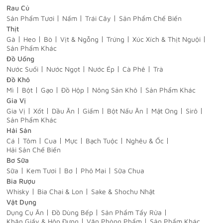
Rau Củ
Sản Phẩm Tươi
Nấm
Trái Cây
Sản Phẩm Chế Biến
Thịt
Gà
Heo
Bò
Vịt & Ngỗng
Trứng
Xúc Xích & Thịt Nguội
Sản Phẩm Khác
Đồ Uống
Nước Suối
Nước Ngọt
Nước Ép
Cà Phê
Trà
Đồ Khô
Mì
Bột
Gạo
Đồ Hộp
Nông Sản Khô
Sản Phẩm Khác
Gia Vị
Gia Vị
Xốt
Dầu Ăn
Giấm
Bột Nấu Ăn
Mật Ong
Sirô
Sản Phẩm Khác
Hải Sản
Cá
Tôm
Cua
Mực
Bạch Tuộc
Nghêu & Ốc
Hải Sản Chế Biến
Bơ Sữa
Sữa
Kem Tươi
Bơ
Phô Mai
Sữa Chua
Bia Rượu
Whisky
Bia Chai & Lon
Sake & Shochu Nhật
Vật Dụng
Dụng Cụ Ăn
Đồ Dùng Bếp
Sản Phẩm Tẩy Rửa
Khăn Giấy & Hộp Đựng
Văn Phòng Phẩm
Sản Phẩm Khác