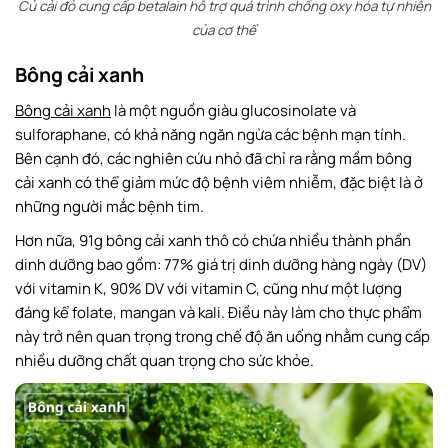
Củ cải đỏ cung cấp betalain hỗ trợ quá trình chống oxy hóa tự nhiên
của cơ thể
Bông cải xanh
Bông cải xanh
là một nguồn giàu glucosinolate và
sulforaphane, có khả năng ngăn ngừa các bệnh mạn tính.
Bên cạnh đó, các nghiên cứu nhỏ đã chỉ ra rằng mầm bông
cải xanh có thể giảm mức độ bệnh viêm nhiễm, đặc biệt là ở
những người mắc bệnh tim.
Hơn nữa, 91g bông cải xanh thô có chứa nhiều thành phần
dinh dưỡng bao gồm: 77% giá trị dinh dưỡng hàng ngày (DV)
với vitamin K, 90% DV với vitamin C, cũng như một lượng
đáng kể folate, mangan và kali. Điều này làm cho thực phẩm
này trở nên quan trọng trong chế độ ăn uống nhằm cung cấp
nhiều dưỡng chất quan trọng cho sức khỏe.