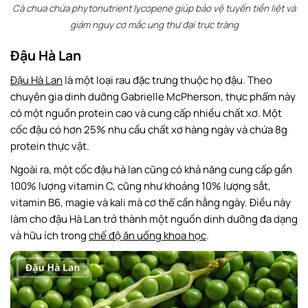
Cà chua chứa phytonutrient lycopene giúp bảo vệ tuyến tiền liệt và
giảm nguy cơ mắc ung thư đại trực tràng
Đậu Hà Lan
Đậu Hà Lan
là một loại rau đặc trưng thuộc họ đậu. Theo
chuyên gia dinh dưỡng Gabrielle McPherson, thực phẩm này
có một nguồn protein cao và cung cấp nhiều chất xơ. Một
cốc đậu có hơn 25% nhu cầu chất xơ hàng ngày và chứa 8g
protein thực vật.
Ngoài ra, một cốc đậu hà lan cũng có khả năng cung cấp gần
100% lượng vitamin C, cũng như khoảng 10% lượng sắt,
vitamin B6, magie và kali mà cơ thể cần hằng ngày. Điều này
làm cho đậu Hà Lan trở thành một nguồn dinh dưỡng đa dạng
và hữu ích trong
chế độ ăn uống khoa học
.