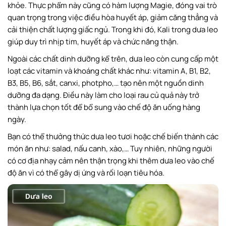
khỏe. Thực phẩm này cũng có hàm lượng Magie, đóng vai trò
Tỏi
quan trọng trong việc điều hòa huyết áp, giảm căng thẳng và
Cải xoăn
cải thiện chất lượng giấc ngủ. Trong khi đó, Kali trong dưa leo
giúp duy trì nhịp tim, huyết áp và chức năng thận.
Măng tây
Ngoài các chất dinh dưỡng kể trên, dưa leo còn cung cấp một
Khoai lang
loạt các vitamin và khoáng chất khác như: vitamin A, B1, B2,
Nấm
B3, B5, B6, sắt, canxi, photpho,… tạo nên một nguồn dinh
Kamereo – Nhà cung câp rau củ quả có xuất hóa đơn
dưỡng đa dạng. Điều này làm cho loại rau củ quả này trở
thành lựa chọn tốt để bổ sung vào chế độ ăn uống hàng
Lời kết
ngày.
Bạn có thể thưởng thức dưa leo tươi hoặc chế biến thành các
món ăn như: salad, nấu canh, xào,… Tuy nhiên, những người
có cơ địa nhạy cảm nên thận trọng khi thêm dưa leo vào chế
độ ăn vì có thể gây dị ứng và rối loạn tiêu hóa.