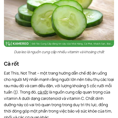
Dưa leo là nguồn cung cấp nhiều vitamin và khoáng chất
Cà rốt
Eat This, Not That – một trang hướng dẫn chế độ ăn uống
cho người Mỹ nhấn mạnh rằng người lớn nên tiêu thụ các loại
rau màu đỏ và cam đều đặn, với lượng khoảng 5 cốc rưỡi mỗi
tuần (
1
). Trong đó,
cà rốt
là nguồn cung cấp quan trọng của
vitamin A dưới dạng carotenoid và vitamin C. Chất dinh
dưỡng này có vai trò quan trọng trong duy trì thị lực, đồng
thời đóng góp một phần trong việc bảo vệ sức khỏe của tim,
phổi và các cơ quan khác.