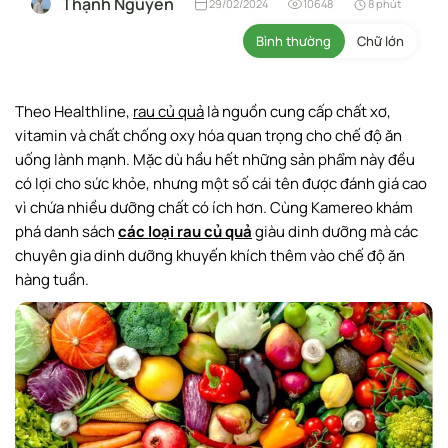
Thạnh Nguyễn
29/02/2024
10648
8 phút
Bình thường
Chữ lớn
Theo Healthline,
rau củ quả
là nguồn cung cấp chất xơ,
vitamin và chất chống oxy hóa quan trọng cho chế độ ăn
uống lành mạnh. Mặc dù hầu hết những sản phẩm này đều
có lợi cho sức khỏe, nhưng một số cái tên được đánh giá cao
vì chứa nhiều dưỡng chất có ích hơn. Cùng Kamereo khám
phá danh sách
các loại rau củ quả
giàu dinh dưỡng mà các
chuyên gia dinh dưỡng khuyến khích thêm vào chế độ ăn
hàng tuần.