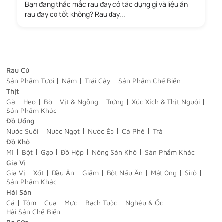
Bạn đang thắc mắc rau đay có tác dụng gì và liệu ăn
rau đay có tốt không? Rau đay...
Rau Củ
Sản Phẩm Tươi
Nấm
Trái Cây
Sản Phẩm Chế Biến
Thịt
Gà
Heo
Bò
Vịt & Ngỗng
Trứng
Xúc Xích & Thịt Nguội
Sản Phẩm Khác
Đồ Uống
Nước Suối
Nước Ngọt
Nước Ép
Cà Phê
Trà
Đồ Khô
Mì
Bột
Gạo
Đồ Hộp
Nông Sản Khô
Sản Phẩm Khác
Gia Vị
Gia Vị
Xốt
Dầu Ăn
Giấm
Bột Nấu Ăn
Mật Ong
Sirô
Sản Phẩm Khác
Hải Sản
Cá
Tôm
Cua
Mực
Bạch Tuộc
Nghêu & Ốc
Hải Sản Chế Biến
Bơ Sữa