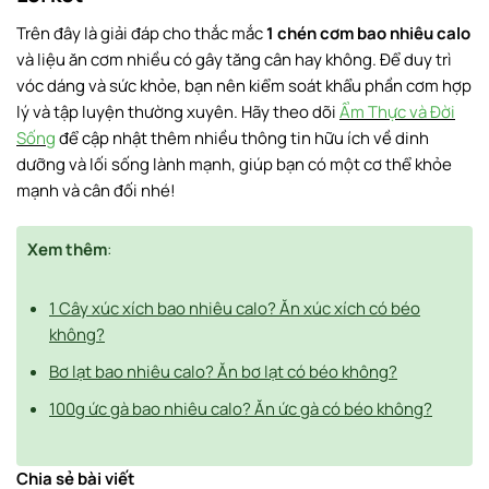
Trên đây là giải đáp cho thắc mắc
1 chén cơm bao nhiêu calo
và liệu ăn cơm nhiều có gây tăng cân hay không. Để duy trì
vóc dáng và sức khỏe, bạn nên kiểm soát khẩu phần cơm hợp
lý và tập luyện thường xuyên. Hãy theo dõi
Ẩm Thực và Đời
Sống
để cập nhật thêm nhiều thông tin hữu ích về dinh
dưỡng và lối sống lành mạnh, giúp bạn có một cơ thể khỏe
mạnh và cân đối nhé!
Xem thêm
:
1 Cây xúc xích bao nhiêu calo? Ăn xúc xích có béo
không?
Bơ lạt bao nhiêu calo? Ăn bơ lạt có béo không?
100g ức gà bao nhiêu calo? Ăn ức gà có béo không?
Chia sẻ bài viết