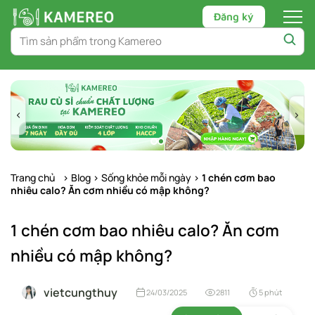
Đăng ký
Chuyển
tới
nội
dung
Trang chủ
>
Blog
>
Sống khỏe mỗi ngày
>
1 chén cơm bao
nhiêu calo? Ăn cơm nhiều có mập không?
1 chén cơm bao nhiêu calo? Ăn cơm
nhiều có mập không?
vietcungthuy
24/03/2025
2811
5 phút