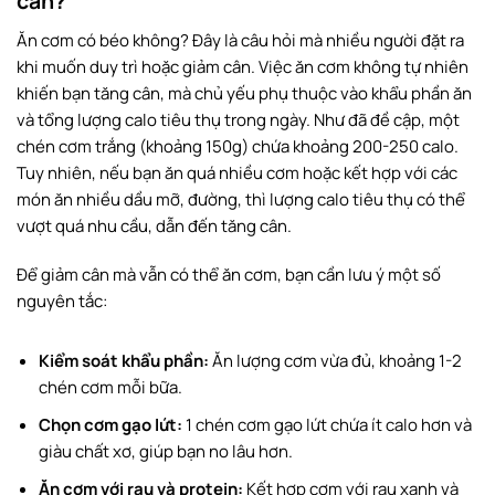
cân?
Ăn cơm có béo không? Đây là câu hỏi mà nhiều người đặt ra
khi muốn duy trì hoặc giảm cân. Việc ăn cơm không tự nhiên
khiến bạn tăng cân, mà chủ yếu phụ thuộc vào khẩu phần ăn
và tổng lượng calo tiêu thụ trong ngày. Như đã đề cập, một
chén cơm trắng (khoảng 150g) chứa khoảng 200-250 calo.
Tuy nhiên, nếu bạn ăn quá nhiều cơm hoặc kết hợp với các
món ăn nhiều dầu mỡ, đường, thì lượng calo tiêu thụ có thể
vượt quá nhu cầu, dẫn đến tăng cân.
Để giảm cân mà vẫn có thể ăn cơm, bạn cần lưu ý một số
nguyên tắc:
Kiểm soát khẩu phần:
Ăn lượng cơm vừa đủ, khoảng 1-2
chén cơm mỗi bữa.
Chọn cơm gạo lứt:
1 chén cơm gạo lứt chứa ít calo hơn và
giàu chất xơ, giúp bạn no lâu hơn.
Ăn cơm với rau và protein:
Kết hợp cơm với rau xanh và