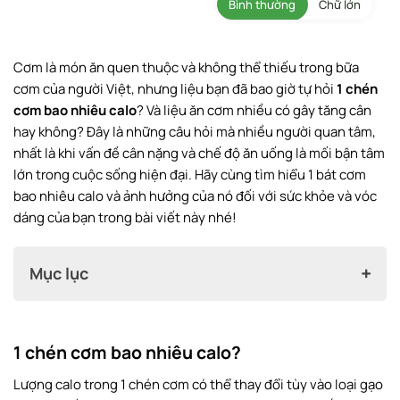
Bình thường
Chữ lớn
Cơm là món ăn quen thuộc và không thể thiếu trong bữa
cơm của người Việt, nhưng liệu bạn đã bao giờ tự hỏi
1 chén
cơm bao nhiêu calo
? Và liệu ăn cơm nhiều có gây tăng cân
hay không? Đây là những câu hỏi mà nhiều người quan tâm,
nhất là khi vấn đề cân nặng và chế độ ăn uống là mối bận tâm
lớn trong cuộc sống hiện đại. Hãy cùng tìm hiểu 1 bát cơm
bao nhiêu calo và ảnh hưởng của nó đối với sức khỏe và vóc
dáng của bạn trong bài viết này nhé!
Mục lục
1 chén cơm bao nhiêu calo?
1 chén cơm bao nhiêu calo?
Ăn cơm có béo không? Ăn thế nào để giảm cân?
Lượng calo trong 1 chén cơm có thể thay đổi tùy vào loại gạo
Tác dụng của cơm đối với sức khỏe