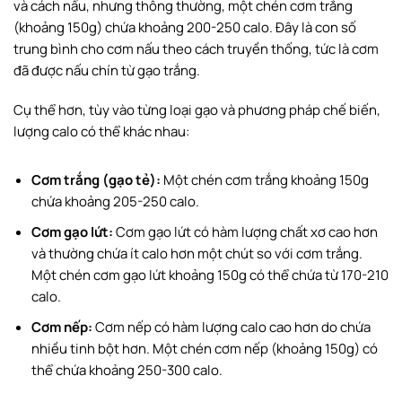
và cách nấu, nhưng thông thường, một chén cơm trắng
(khoảng 150g) chứa khoảng 200-250 calo. Đây là con số
Một số lưu ý khi ăn cơm
trung bình cho cơm nấu theo cách truyền thống, tức là cơm
Một số câu hỏi thường gặp
đã được nấu chín từ gạo trắng.
1 bát cơm trắng bao nhiêu calo?
Cụ thể hơn, tùy vào từng loại gạo và phương pháp chế biến,
lượng calo có thể khác nhau:
1 bữa ăn trung bình có khoảng bao nhiêu calo?
100g cơm dẹp bao nhiêu calo?
Cơm trắng (gạo tẻ):
Một chén cơm trắng khoảng 150g
700 calo bằng bao nhiêu bát cơm?
chứa khoảng 205-250 calo.
Nên chọn ăn cơm gạo lứt hay cơm gạo trắng?
Cơm gạo lứt:
Cơm gạo lứt có hàm lượng chất xơ cao hơn
và thường chứa ít calo hơn một chút so với cơm trắng.
Một chén cơm gạo lứt khoảng 150g có thể chứa từ 170-210
Lời kết
calo.
Cơm nếp:
Cơm nếp có hàm lượng calo cao hơn do chứa
nhiều tinh bột hơn. Một chén cơm nếp (khoảng 150g) có
thể chứa khoảng 250-300 calo.