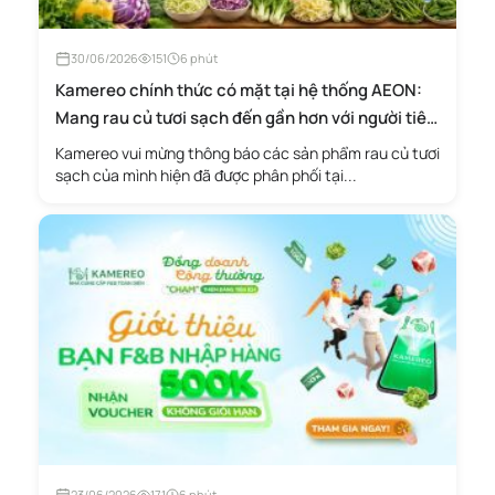
30/06/2026
151
6 phút
Kamereo chính thức có mặt tại hệ thống AEON:
Mang rau củ tươi sạch đến gần hơn với người tiêu
dùng
Kamereo vui mừng thông báo các sản phẩm rau củ tươi
sạch của mình hiện đã được phân phối tại...
23/06/2026
171
6 phút