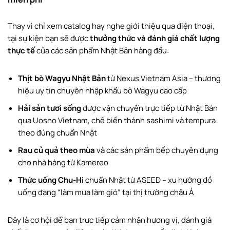
Kết nối trực tiếp với nhà cung cấp uy yín
Thay vì chỉ xem catalog hay nghe giới thiệu qua điện thoại,
Cập nhật xu hướng thị trường F&B cao cấp
tại sự kiện bạn sẽ được
thưởng thức và đánh giá chất lượng
thực tế
của các sản phẩm Nhật Bản hàng đầu:
Thông tin sự kiện
Thịt bò Wagyu Nhật Bản
từ Nexus Vietnam Asia – thương
hiệu uy tín chuyên nhập khẩu bò Wagyu cao cấp
Hải sản tươi sống
được vận chuyển trực tiếp từ Nhật Bản
qua Uosho Vietnam, chế biến thành sashimi và tempura
theo đúng chuẩn Nhật
Rau củ quả theo mùa
và các sản phẩm bếp chuyên dụng
cho nhà hàng từ Kamereo
Thức uống Chu-Hi
chuẩn Nhật từ ASEED – xu hướng đồ
uống đang “làm mưa làm gió” tại thị trường châu Á
Đây là cơ hội để bạn trực tiếp cảm nhận hương vị, đánh giá