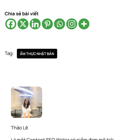
Chia sẻ bài viết
Tag:
ẨM THỰC NHẬT BẢN
Thảo Lê
Là một Content SEO Writer có niềm đam mê trải