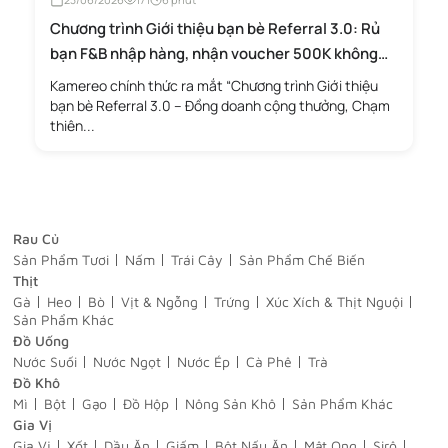
Chương trình Giới thiệu bạn bè Referral 3.0: Rủ
bạn F&B nhập hàng, nhận voucher 500K không
giới hạn
Kamereo chính thức ra mắt “Chương trình Giới thiệu
bạn bè Referral 3.0 – Đồng doanh cộng thưởng, Chạm
thiên...
Rau Củ
Sản Phẩm Tươi
Nấm
Trái Cây
Sản Phẩm Chế Biến
Thịt
Gà
Heo
Bò
Vịt & Ngỗng
Trứng
Xúc Xích & Thịt Nguội
Sản Phẩm Khác
Đồ Uống
Nước Suối
Nước Ngọt
Nước Ép
Cà Phê
Trà
Đồ Khô
Mì
Bột
Gạo
Đồ Hộp
Nông Sản Khô
Sản Phẩm Khác
Gia Vị
Gia Vị
Xốt
Dầu Ăn
Giấm
Bột Nấu Ăn
Mật Ong
Sirô