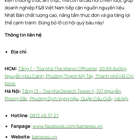
kiện thưởng thức ẩm thực, mà còn là cầu nối chiến lược giúp
doanh nghiệp F&B Việt Nam tiếp cận nguồn nguyên liệu
Nhật Bản chất lượng cao, nâng tầm thực đơn và gia tăng lợi
thế cạnh tranh. Đừng bỏ lỡ cơ hội quý báu này!
Thông tin liên hệ
Địa chỉ
:
HCM:
Tầng 1 – Tòa nhà The Manor Officetel, Số 89 đường
Nguyễn Hữu Cảnh, Phường Thạnh Mỹ Tây, Thành phố Hồ Chí
Minh
Hà Nội:
Tầng 13 – Tòa nhà Detech Tower II, 107 Nguyễn
Phong Sắc, Phường Dịch Vọng Hậu, Quận Cầu Giấy, Hà Nội
Hotline
:
0812 46 37 27
Fanpage
:
www.facebook.com/kamereo.vn
Website
:
kamereo.vn