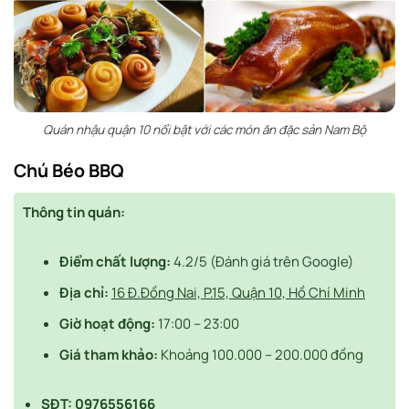
Quán nhậu quận 10 nổi bật với các món ăn đặc sản Nam Bộ
Chú Béo BBQ
Thông tin quán:
Điểm chất lượng:
4.2/5 (Đánh giá trên Google)
Địa chỉ:
16 Đ.Đồng Nai, P.15, Quận 10, Hồ Chí Minh
Giờ hoạt động:
17:00 – 23:00
Giá tham khảo:
Khoảng 100.000 – 200.000 đồng
SĐT:
0976556166