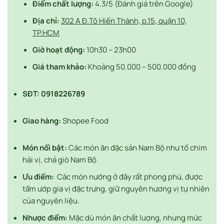
Điểm chất lượng:
4.3/5 (Đánh giá trên Google)
Địa chỉ:
302 A Đ.Tô Hiến Thành, p.15, quận 10,
TP.HCM
Giờ hoạt động:
10h30 – 23h00
Giá tham khảo:
Khoảng 50.000 – 500.000 đồng
SĐT:
0918226789
Giao hàng:
Shopee Food
Món nổi bật:
Các món ăn đặc sản Nam Bộ như tổ chim
hải vị, chả giò Nam Bộ
Ưu điểm:
Các món nướng ở đây rất phong phú, được
tẩm ướp gia vị đặc trưng, giữ nguyên hương vị tự nhiên
của nguyên liệu.
Nhược điểm:
Mặc dù món ăn chất lượng, nhưng mức