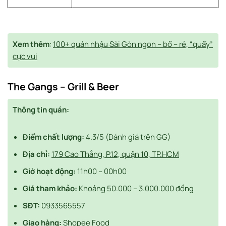
Xem thêm
:
100+ quán nhậu Sài Gòn ngon – bổ – rẻ, “quẩy”
cực vui
The Gangs – Grill & Beer
Thông tin quán:
Điểm chất lượng:
4.3/5 (Đánh giá trên GG)
Địa chỉ:
179 Cao Thắng, P.12, quận 10, TP.HCM
Giờ hoạt động:
11h00 – 00h00
Giá tham khảo:
Khoảng 50.000 – 3.000.000 đồng
SĐT:
0933565557
Giao hàng:
Shopee Food