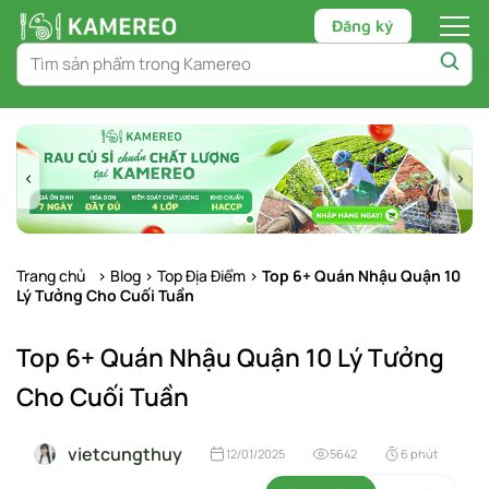
Đăng ký
Chuyển
tới
nội
dung
Trang chủ
>
Blog
>
Top Địa Điểm
>
Top 6+ Quán Nhậu Quận 10
Lý Tưởng Cho Cuối Tuần
Top 6+ Quán Nhậu Quận 10 Lý Tưởng
Cho Cuối Tuần
vietcungthuy
12/01/2025
5642
6 phút