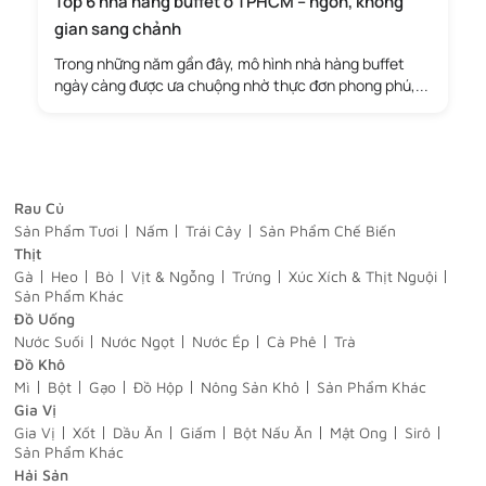
Top 6 nhà hàng buffet ở TPHCM – ngon, không
gian sang chảnh
Trong những năm gần đây, mô hình nhà hàng buffet
ngày càng được ưa chuộng nhờ thực đơn phong phú,...
Rau Củ
Sản Phẩm Tươi
Nấm
Trái Cây
Sản Phẩm Chế Biến
Thịt
Gà
Heo
Bò
Vịt & Ngỗng
Trứng
Xúc Xích & Thịt Nguội
Sản Phẩm Khác
Đồ Uống
Nước Suối
Nước Ngọt
Nước Ép
Cà Phê
Trà
Đồ Khô
Mì
Bột
Gạo
Đồ Hộp
Nông Sản Khô
Sản Phẩm Khác
Gia Vị
Gia Vị
Xốt
Dầu Ăn
Giấm
Bột Nấu Ăn
Mật Ong
Sirô
Sản Phẩm Khác
Hải Sản