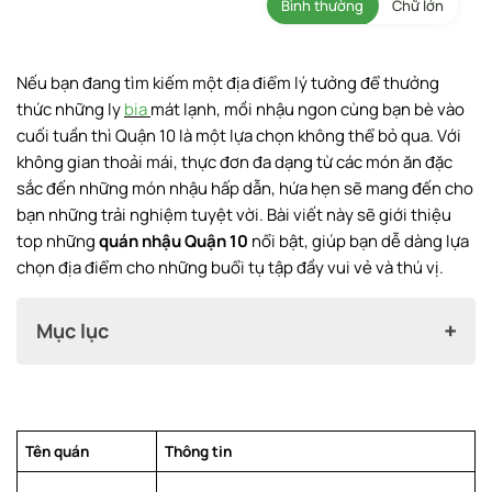
Bình thường
Chữ lớn
Nếu bạn đang tìm kiếm một địa điểm lý tưởng để thưởng
thức những ly
bia
mát lạnh, mồi nhậu ngon cùng bạn bè vào
cuối tuần thì Quận 10 là một lựa chọn không thể bỏ qua. Với
không gian thoải mái, thực đơn đa dạng từ các món ăn đặc
sắc đến những món nhậu hấp dẫn, hứa hẹn sẽ mang đến cho
bạn những trải nghiệm tuyệt vời. Bài viết này sẽ giới thiệu
top những
quán nhậu Quận 10
nổi bật, giúp bạn dễ dàng lựa
chọn địa điểm cho những buổi tụ tập đầy vui vẻ và thú vị.
Mục lục
The Gangs – Grill & Beer
Dê Vàng Bắc Hải 1
Tên quán
Thông tin
Kỳ Hòa Quán