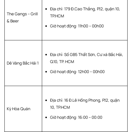
Làng Nướng Nam Bộ
Địa chỉ: 179 Đ.Cao Thắng, P.12, quận 10,
The Gangs – Grill
TP.HCM
Chú Béo BBQ
& Beer
Giờ hoạt động: 11h00 – 00h00
Khè Zone
Lời kết
Địa chỉ: Số GB5 Thất Sơn, Cư xá Bắc Hải,
Q.10, TP. HCM
Dê Vàng Bắc Hải 1
Giờ hoạt động: 12h00 – 00h00
Địa chỉ: 16 Đ.Lê Hồng Phong, P.12, quận
10, TP.HCM
Kỳ Hòa Quán
Giờ hoạt động: 16:00 – 00:00