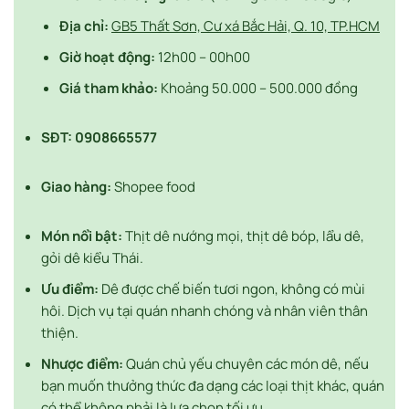
Địa chỉ:
GB5 Thất Sơn, Cư xá Bắc Hải, Q. 10, TP.HCM
Giờ hoạt động:
12h00 – 00h00
Giá tham khảo:
Khoảng 50.000 – 500.000 đồng
SĐT:
0908665577
Giao hàng:
Shopee food
Món nổi bật:
Thịt dê nướng mọi, thịt dê bóp, lẩu dê,
gỏi dê kiểu Thái.
Ưu điểm:
Dê được chế biến tươi ngon, không có mùi
hôi. Dịch vụ tại quán nhanh chóng và nhân viên thân
thiện.
Nhược điểm:
Quán chủ yếu chuyên các món dê, nếu
bạn muốn thưởng thức đa dạng các loại thịt khác, quán
có thể không phải là lựa chọn tối ưu.