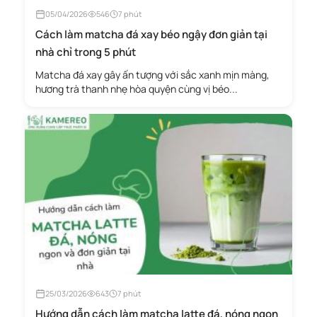
05/04/2026
546
7 phút
Cách làm matcha đá xay béo ngậy đơn giản tại
nhà chỉ trong 5 phút
Matcha đá xay gây ấn tượng với sắc xanh mịn màng,
hương trà thanh nhẹ hòa quyện cùng vị béo...
25/03/2026
643
7 phút
Hướng dẫn cách làm matcha latte đá, nóng ngon