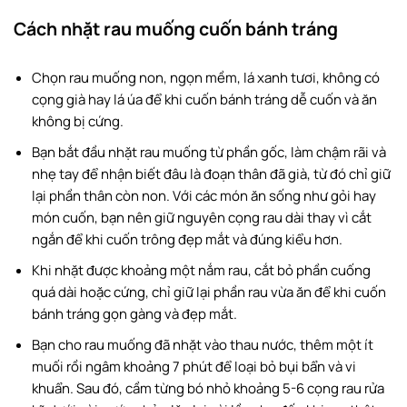
Cách nhặt rau muống cuốn bánh tráng
Chọn rau muống non, ngọn mềm, lá xanh tươi, không có
cọng già hay lá úa để khi cuốn bánh tráng dễ cuốn và ăn
không bị cứng.
Bạn bắt đầu nhặt rau muống từ phần gốc, làm chậm rãi và
nhẹ tay để nhận biết đâu là đoạn thân đã già, từ đó chỉ giữ
lại phần thân còn non. Với các món ăn sống như gỏi hay
món cuốn, bạn nên giữ nguyên cọng rau dài thay vì cắt
ngắn để khi cuốn trông đẹp mắt và đúng kiểu hơn.
Khi nhặt được khoảng một nắm rau, cắt bỏ phần cuống
quá dài hoặc cứng, chỉ giữ lại phần rau vừa ăn để khi cuốn
bánh tráng gọn gàng và đẹp mắt.
Bạn cho rau muống đã nhặt vào thau nước, thêm một ít
muối rồi ngâm khoảng 7 phút để loại bỏ bụi bẩn và vi
khuẩn. Sau đó, cầm từng bó nhỏ khoảng 5-6 cọng rau rửa