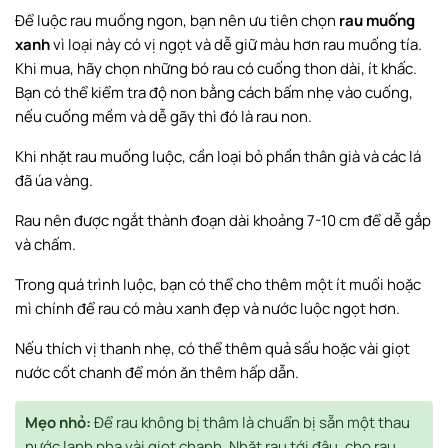
Để luộc rau muống ngon, bạn nên ưu tiên chọn
rau muống
xanh
vì loại này có vị ngọt và dễ giữ màu hơn rau muống tía.
Khi mua, hãy chọn những bó rau có cuống thon dài, ít khấc.
Bạn có thể kiểm tra độ non bằng cách bấm nhẹ vào cuống,
nếu cuống mềm và dễ gãy thì đó là rau non.
Khi nhặt rau muống luộc, cần loại bỏ phần thân già và các lá
đã úa vàng.
Rau nên được ngắt thành đoạn dài khoảng 7-10 cm để dễ gắp
và chấm.
Trong quá trình luộc, bạn có thể cho thêm một ít muối hoặc
mì chính để rau có màu xanh đẹp và nước luộc ngọt hơn.
Nếu thích vị thanh nhẹ, có thể thêm quả sấu hoặc vài giọt
nước cốt chanh để món ăn thêm hấp dẫn.
Mẹo nhỏ:
Để rau không bị thâm là chuẩn bị sẵn một thau
nước lạnh pha vài giọt chanh. Nhặt rau tới đâu, cho rau