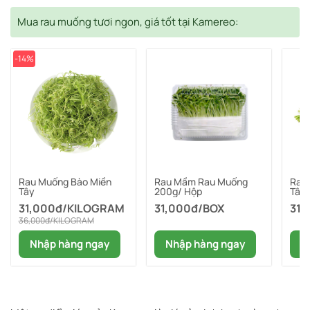
Mua rau muống tươi ngon, giá tốt tại Kamereo:
-14%
Rau Muống Bào Miền
Rau Mầm Rau Muống
Rau
Tây
200g/ Hộp
Tây
31,000đ/KILOGRAM
31,000đ/BOX
31,
36,000đ/KILOGRAM
Nhập hàng ngay
Nhập hàng ngay
N