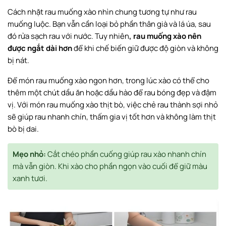
Cách nhặt rau muống xào nhìn chung tương tự như rau
muống luộc. Bạn vẫn cần loại bỏ phần thân già và lá úa, sau
đó rửa sạch rau với nước. Tuy nhiên
, rau muống xào nên
được ngắt dài hơn
để khi chế biến giữ được độ giòn và không
bị nát.
Để món rau muống xào ngon hơn, trong lúc xào có thể cho
thêm một chút dầu ăn hoặc dầu hào để rau bóng đẹp và đậm
vị. Với món rau muống xào thịt bò, việc chẻ rau thành sợi nhỏ
sẽ giúp rau nhanh chín, thấm gia vị tốt hơn và không làm thịt
bò bị dai.
Mẹo nhỏ:
Cắt chéo phần cuống giúp rau xào nhanh chín
mà vẫn giòn. Khi xào cho phần ngọn vào cuối để giữ màu
xanh tươi.