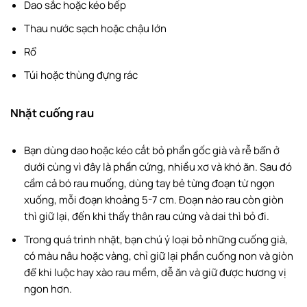
Dao sắc hoặc kéo bếp
Nhặt cuống rau
Thau nước sạch hoặc chậu lớn
Nhặt ngọn rau và phần rau tươi
Rổ
Rửa rau muống
Túi hoặc thùng đựng rác
Cách nhặt rau muống để luộc
Nhặt cuống rau
Cách nhặt rau muống để xào
Cách bào sợi rau muống
Bạn dùng dao hoặc kéo cắt bỏ phần gốc già và rễ bẩn ở
Cách nhặt rau muống cuốn bánh tráng
dưới cùng vì đây là phần cứng, nhiều xơ và khó ăn. Sau đó
cầm cả bó rau muống, dùng tay bẻ từng đoạn từ ngọn
Kamereo – Ứng dụng cung cấp rau muống sỉ, giá tốt
xuống, mỗi đoạn khoảng 5-7 cm. Đoạn nào rau còn giòn
cho doanh nghiệp F&B
thì giữ lại, đến khi thấy thân rau cứng và dai thì bỏ đi.
Lời kết
Trong quá trình nhặt, bạn chú ý loại bỏ những cuống già,
có màu nâu hoặc vàng, chỉ giữ lại phần cuống non và giòn
để khi luộc hay xào rau mềm, dễ ăn và giữ được hương vị
ngon hơn.