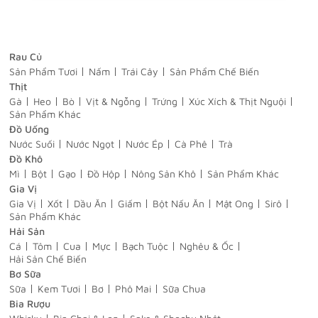
Rau Củ
Sản Phẩm Tươi
Nấm
Trái Cây
Sản Phẩm Chế Biến
Thịt
Gà
Heo
Bò
Vịt & Ngỗng
Trứng
Xúc Xích & Thịt Nguội
Sản Phẩm Khác
Đồ Uống
Nước Suối
Nước Ngọt
Nước Ép
Cà Phê
Trà
Đồ Khô
Mì
Bột
Gạo
Đồ Hộp
Nông Sản Khô
Sản Phẩm Khác
Gia Vị
Gia Vị
Xốt
Dầu Ăn
Giấm
Bột Nấu Ăn
Mật Ong
Sirô
Sản Phẩm Khác
Hải Sản
Cá
Tôm
Cua
Mực
Bạch Tuộc
Nghêu & Ốc
Hải Sản Chế Biến
Bơ Sữa
Sữa
Kem Tươi
Bơ
Phô Mai
Sữa Chua
Bia Rượu