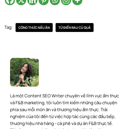
Tag:
CÔNG THỨC NẤU ĂN
TỪ ĐIỂN RAU CỦ QUẢ
Là một Content SEO Writer chuyên về lĩnh vực ẩm thực
và F&B marketing, tôi luôn tìm kiếm những câu chuyện
phía sau mỗi món ăn và thương hiệu ẩm thực. Trải
nghiệm của tôi đến từ việc hợp tác cùng các đầu bếp,
thương hiệu nhà hàng - cà phê và dự án F&B thực tế.