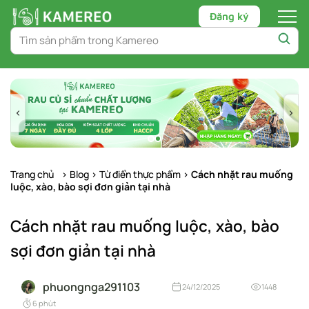
Đăng ký
Chuyển
tới
nội
dung
Trang chủ
>
Blog
>
Từ điển thực phẩm
>
Cách nhặt rau muống
luộc, xào, bào sợi đơn giản tại nhà
Cách nhặt rau muống luộc, xào, bào
sợi đơn giản tại nhà
phuongnga291103
24/12/2025
1448
6 phút