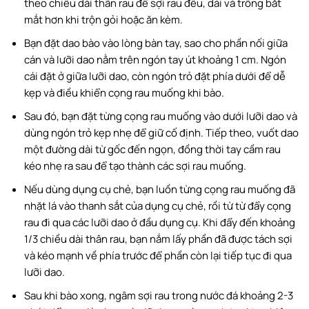
theo chiều dài thân rau để sợi rau đều, dài và trông bắt
mắt hơn khi trộn gỏi hoặc ăn kèm.
Bạn đặt dao bào vào lòng bàn tay, sao cho phần nối giữa
cán và lưỡi dao nằm trên ngón tay út khoảng 1 cm. Ngón
cái đặt ở giữa lưỡi dao, còn ngón trỏ đặt phía dưới để dễ
kẹp và điều khiển cọng rau muống khi bào.
Sau đó, bạn đặt từng cọng rau muống vào dưới lưỡi dao và
dùng ngón trỏ kẹp nhẹ để giữ cố định. Tiếp theo, vuốt dao
một đường dài từ gốc đến ngọn, đồng thời tay cầm rau
kéo nhẹ ra sau để tạo thành các sợi rau muống.
Nếu dùng dụng cụ chẻ, bạn luồn từng cọng rau muống đã
nhặt lá vào thanh sắt của dụng cụ chẻ, rồi từ từ đẩy cọng
rau đi qua các lưỡi dao ở đầu dụng cụ. Khi đẩy đến khoảng
1/3 chiều dài thân rau, bạn nắm lấy phần đã được tách sợi
và kéo mạnh về phía trước để phần còn lại tiếp tục đi qua
lưỡi dao.
Sau khi bào xong, ngâm sợi rau trong nước đá khoảng 2-3