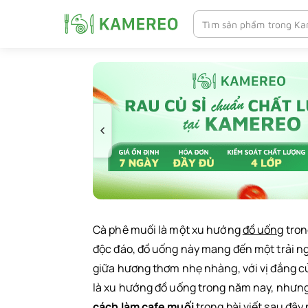
Chuyển
tới
nội
dung
Cà phê muối là một xu hướng
đồ uống
tron
độc đáo, đồ uống này mang đến một trải ng
giữa hương thơm nhẹ nhàng, với vị đắng 
là xu hướng đồ uống trong năm nay, nhưng
cách làm cafe muối
trong bài viết sau đây