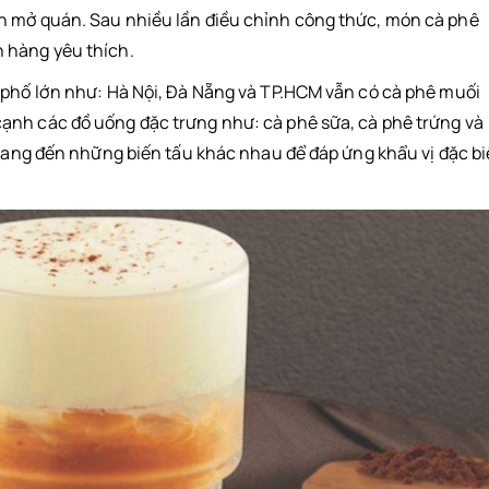
h mở quán. Sau nhiều lần điều chỉnh công thức, món cà phê
 hàng yêu thích.
 phố lớn như: Hà Nội, Đà Nẵng và TP.HCM vẫn có cà phê muối
ạnh các đồ uống đặc trưng như: cà phê sữa, cà phê trứng và
 mang đến những biến tấu khác nhau để đáp ứng khẩu vị đặc bi
muối?
để kinh doanh ở đâu?