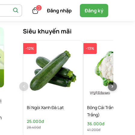
Đăng nhập
Đăng ký
Siêu khuyến mãi
-12%
-13%
ị
Bí Ngòi Xanh Đà Lạt
Bông Cải Trắng (Súp Lơ
Trắng)
n
25.000đ
36.000đ
28.400đ
41.200đ