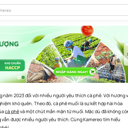
g năm 2023 đối với nhiều người yêu thích cà phê. Với hương v
hiệm khó quên. Theo đó, cà phê muối là sự kết hợp hài hòa
của
cà phê
và một chút mằn mặn từ muối. Mặc dù đã không cò
 vẫn được nhiều người yêu thích. Cùng Kamereo tìm hiểu
 nhé!