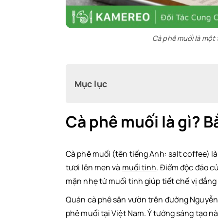
Cà phê muối là một
Mục lục
Cà phê muối là gì? B
Cà phê muối là gì? Bắt nguồn từ đâu?
Tại sao phải thêm muối vào cà phê?
Cà phê muối (tên tiếng Anh: salt coffee) l
tươi lên men và
muối tinh
. Điểm độc đáo củ
Giảm vị đắng của cà phê
mặn nhẹ từ muối tinh giúp tiết chế vị đắng
Tăng sự phong phú của hương vị
Quán cà phê sân vườn trên đường Nguyễn L
phê muối tại Việt Nam. Ý tưởng sáng tạo 
Nguyên liệu làm cà phê muối