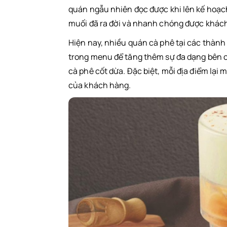
quán ngẫu nhiên đọc được khi lên kế hoạc
Cách làm cà phê muối
muối đã ra đời và nhanh chóng được khách
Hiện nay, nhiều quán cà phê tại các thành
Bước 1: Pha cà phê
trong menu để tăng thêm sự đa dạng bên c
Bước 2: Chuẩn bị phần kem muối
cà phê cốt dừa. Đặc biệt, mỗi địa điểm lại
của khách hàng.
Bước 3: Pha cà phê muối
Nên chọn cà phê nào để pha cà phê 
Sử dụng cafe pha máy Espresso
Sử dụng cafe pha phin
Mua sỉ nguyên liệu làm cà phê muối 
Tổng kết