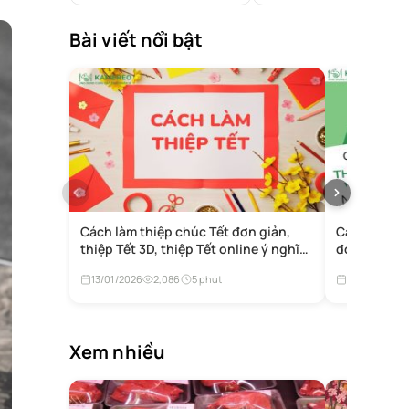
Bài viết nổi bật
Cách làm thiệp chúc Tết đơn giản,
Cách làm thị
thiệp Tết 3D, thiệp Tết online ý nghĩa
đơn giản tạ
tặng người thân
13/01/2026
2,086
5 phút
12/01/2026
Xem nhiều