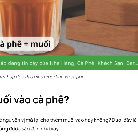
kết hợp độc đáo giữa muối tinh và cà phê
uối vào cà phê?
ê nguyên vị mà lại cho thêm muối vào hay không? Dưới đây là
ừng được săn đón như vậy: