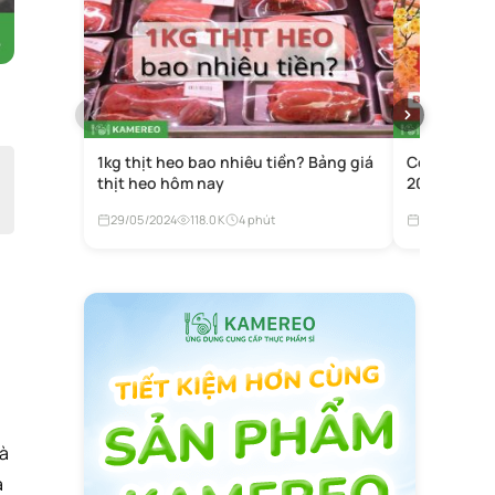
1kg thịt heo bao nhiêu tiền? Bảng giá
Còn bao nh
thịt heo hôm nay
2027? Đếm 
29/05/2024
118.0K
4 phút
05/11/2024
cà
a