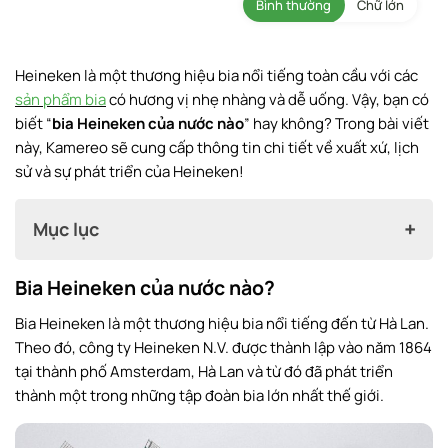
Bình thường
Chữ lớn
Heineken là một thương hiệu bia nổi tiếng toàn cầu với các
sản phẩm bia
có hương vị nhẹ nhàng và dễ uống. Vậy, bạn có
biết “
bia Heineken của nước nào
” hay không? Trong bài viết
này, Kamereo sẽ cung cấp thông tin chi tiết về xuất xứ, lịch
sử và sự phát triển của Heineken!
Mục lục
Bia Heineken của nước nào?
Bia Heineken của nước nào?
Bia Heineken là một thương hiệu bia nổi tiếng đến từ Hà Lan.
Tại Việt Nam bia Heineken do công ty nào sản xuất ?
Theo đó, công ty Heineken N.V. được thành lập vào năm 1864
Lịch sử thành lập hãng bia Heineken
tại thành phố Amsterdam, Hà Lan và từ đó đã phát triển
thành một trong những tập đoàn bia lớn nhất thế giới.
Những điểm thú vị của bia Heineken
Bia Heineken Việt Nam giá bao nhiêu?