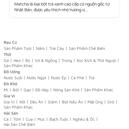
Matcha là loại bột trà xanh cao cấp có nguồn gốc từ
Nhật Bản, được yêu thích nhờ hương vị...
Rau Củ
Sản Phẩm Tươi
Nấm
Trái Cây
Sản Phẩm Chế Biến
Thịt
Gà
Heo
Bò
Vịt & Ngỗng
Trứng
Xúc Xích & Thịt Nguội
Sản Phẩm Khác
Đồ Uống
Nước Suối
Nước Ngọt
Nước Ép
Cà Phê
Trà
Đồ Khô
Mì
Bột
Gạo
Đồ Hộp
Nông Sản Khô
Sản Phẩm Khác
Gia Vị
Gia Vị
Xốt
Dầu Ăn
Giấm
Bột Nấu Ăn
Mật Ong
Sirô
Sản Phẩm Khác
Hải Sản
Cá
Tôm
Cua
Mực
Bạch Tuộc
Nghêu & Ốc
Hải Sản Chế Biến