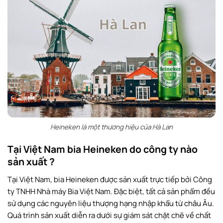
Mua bia Heineken để kinh doanh ở đâu?
Một số câu hỏi thường gặp về bia Heineken
Heineken có mặt bao nhiêu quốc gia?
Heineken có bao nhiêu thương hiệu?
Bia Heineken đứng thứ mấy thế giới?
Bia Heineken đọc như thế nào?
Giám đốc Heineken Việt Nam là ai?
Heineken là một thương hiệu của Hà Lan
Bia Heineken có nồng độ cồn bao nhiêu?
Tại Việt Nam bia Heineken do công ty nào
sản xuất ?
Lời kết
Tại Việt Nam, bia Heineken được sản xuất trực tiếp bởi Công
ty TNHH Nhà máy Bia Việt Nam. Đặc biệt, tất cả sản phẩm đều
sử dụng các nguyên liệu thượng hạng nhập khẩu từ châu Âu.
Quá trình sản xuất diễn ra dưới sự giám sát chặt chẽ về chất