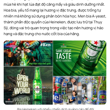
mùa hè khi hạt lúa đạt độ căng mẩy và giàu dinh dưỡng nhất.
Hoa bia, yếu tố mang lại hương vị đặc trưng, được trồng tự
nhiên mà không sử dụng phân bón hóa học. Men bia A-yeast,
thành phần độc quyền của Heineken, được lưu trữ tại Thụy
Sỹ, đóng vai trò quan trọng trong việc tạo nên hương vị hảo
hạng và đặc trưng cho nước cốt bia của hãng.
Bia Heineken với nhiều chiến dịch quảng cáo để đời