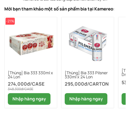
Mời bạn tham khảo một số sản phẩm bia tại Kamereo
:
-21%
[Thù
[Thùng] Bia 333 330ml x
[Thùng] Bia 333 Pilsner
Dry 
24 Lon
330ml x 24 Lon
531
274,000đ/CASE
295,000đ/CARTON
348,300đ/CASE
N
Nhập hàng ngay
Nhập hàng ngay