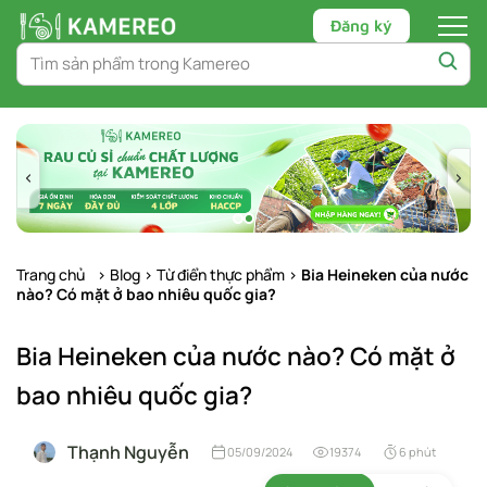
Đăng ký
Chuyển
tới
nội
dung
Trang chủ
>
Blog
>
Từ điển thực phẩm
>
Bia Heineken của nước
nào? Có mặt ở bao nhiêu quốc gia?
Bia Heineken của nước nào? Có mặt ở
bao nhiêu quốc gia?
Thạnh Nguyễn
05/09/2024
19374
6 phút