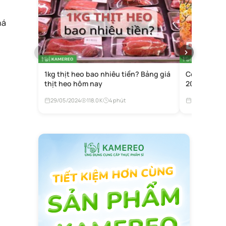
há
1kg thịt heo bao nhiêu tiền? Bảng giá
Còn bao nh
thịt heo hôm nay
2027? Đếm 
29/05/2024
118.0K
4 phút
05/11/2024