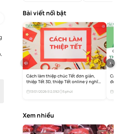
Bài viết nổi bật
g
,
Cách làm thiệp chúc Tết đơn giản,
Cách làm thị
thiệp Tết 3D, thiệp Tết online ý nghĩa
đơn giản tạ
tặng người thân
13/01/2026
2,092
5 phút
12/01/2026
Xem nhiều