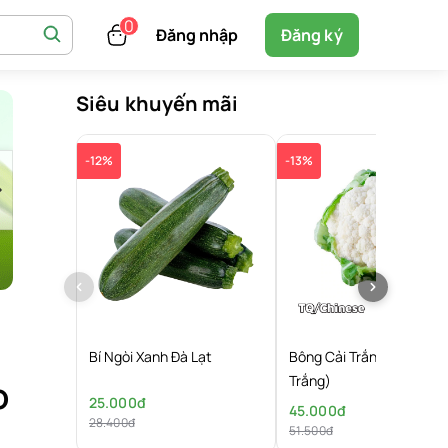
Đăng nhập
Đăng ký
Siêu khuyến mãi
-12%
-13%
Bí Ngòi Xanh Đà Lạt
Bông Cải Trắng (Súp Lơ
o
Trắng)
25.000đ
45.000đ
28.400đ
51.500đ