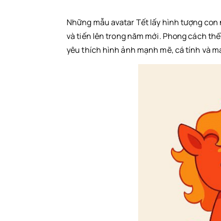
Avatar Tết Anime
Những mẫu avatar Tết lấy hình tượng con 
Avatar Tết Chibi
và tiến lên trong năm mới. Phong cách thể
Avatar Tết bựa
yêu thích hình ảnh mạnh mẽ, cá tính và ma
Avatar Tết cho nam
Ảnh avatar Tết cho nữ
Avatar Tết cho các cặp đôi
Avatar Tết ngầu
Avater Tết cho bạn thân
Tổng kết