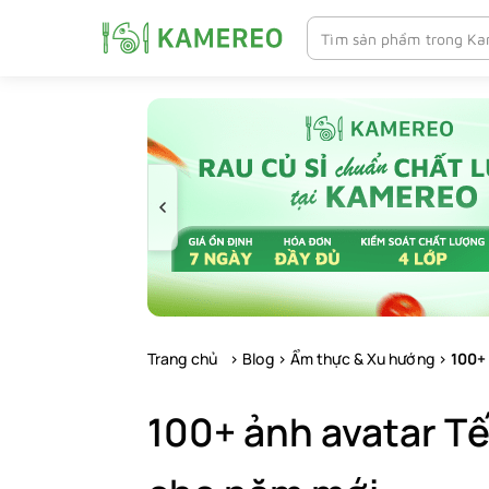
Chuyển
tới
nội
dung
Trang chủ
>
Blog
>
Ẩm thực & Xu hướng
>
100+
100+ ảnh avatar Tế