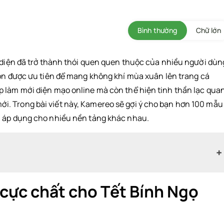
Bình thường
Chữ lớn
i diện đã trở thành thói quen quen thuộc của nhiều người dùn
ọn được ưu tiên để mang không khí mùa xuân lên trang cá
 làm mới diện mạo online mà còn thể hiện tinh thần lạc quan
. Trong bài viết này, Kamereo sẽ gợi ý cho bạn hơn 100 mẫu
à áp dụng cho nhiều nền tảng khác nhau.
 cực chất cho Tết Bính Ngọ
t Bính Ngọ 2026