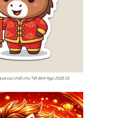
gựa cực chất cho Tết Bính Ngọ 2026 02