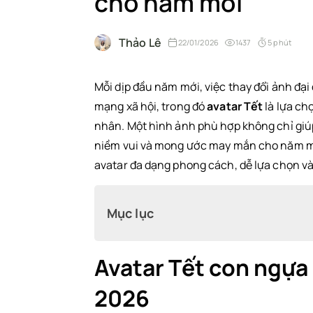
cho năm mới
Thảo Lê
22/01/2026
1437
5 phút
Mỗi dịp đầu năm mới, việc thay đổi ảnh đạ
mạng xã hội, trong đó
avatar Tết
là lựa ch
nhân. Một hình ảnh phù hợp không chỉ giúp
niềm vui và mong ước may mắn cho năm mới
avatar đa dạng phong cách, dễ lựa chọn v
Mục lục
Avatar Tết con ngựa
Avatar Tết con ngựa cực chất cho Tế
2026
Avatar Tết cute, meme dễ thương