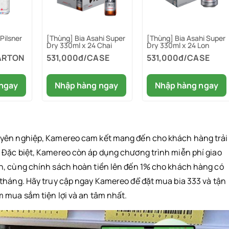
Pilsner
[Thùng] Bia Asahi Super
[Thùng] Bia Asahi Super
Dry 330ml x 24 Chai
Dry 330ml x 24 Lon
ARTON
531,000đ/CASE
531,000đ/CASE
ngay
Nhập hàng ngay
Nhập hàng ngay
uyên nghiệp, Kamereo cam kết mang đến cho khách hàng trải
 Đặc biệt, Kamereo còn áp dụng chương trình miễn phí giao
n, cùng chính sách hoàn tiền lên đến 1% cho khách hàng có
tháng. Hãy truy cập ngay Kamereo để đặt mua bia 333 và tận
 mua sắm tiện lợi và an tâm nhất.