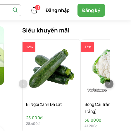
Đăng nhập
Đăng ký
Siêu khuyến mãi
-12%
-13%
Bí Ngòi Xanh Đà Lạt
Bông Cải Trắng (Súp Lơ
Trắng)
25.000đ
36.000đ
28.400đ
41.200đ