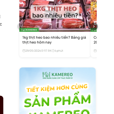
ỉ
ợc
1kg thịt heo bao nhiêu tiền? Bảng giá
Còn bao nh
thịt heo hôm nay
2027? Đếm 
29/05/2024
117.9K
4 phút
05/11/2024