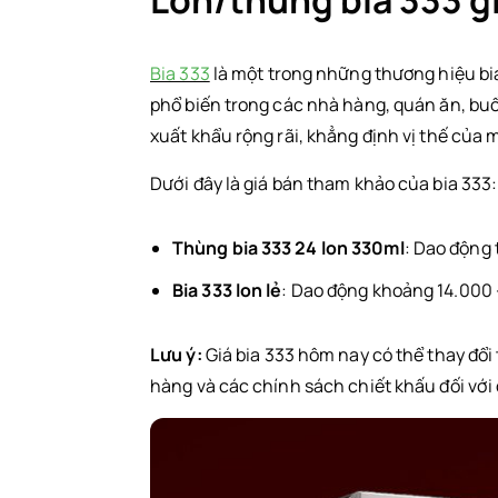
Lon/thùng bia 333 g
Đôi nét về thương hiệu bia 333
Bia 333 có điểm gì nổi bật?
Bia 333
là một trong những thương hiệu bia
phổ biến trong các nhà hàng, quán ăn, buổ
Tại sao bia 333 được ưa chuộng?
xuất khẩu rộng rãi, khẳng định vị thế của m
Lời kết
Dưới đây là giá bán tham khảo của bia 333:
Thùng bia 333 24 lon 330ml
: Dao động
Bia 333 lon lẻ
: Dao động khoảng 14.000 
Lưu ý:
Giá bia 333 hôm nay có thể thay đổi
hàng và các chính sách chiết khấu đối với 