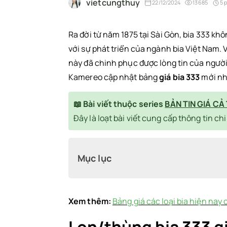
vietcungthuy
22/12/2024
13685
5 
Ra đời từ năm 1875 tại Sài Gòn, bia 333 khô
với sự phát triển của ngành bia Việt Nam.
này đã chinh phục được lòng tin của người 
Kamereo cập nhật bảng
giá bia 333
mới nh
📖 Bài viết thuộc series
BẢN TIN GIÁ CẢ
Đây là loạt bài viết cung cấp thông tin ch
Mục lục
Lon/thùng bia 333 giá bao nhiêu?
Xem thêm:
Bảng giá các loại bia hiện nay 
Giá bia 333 tại Kamereo