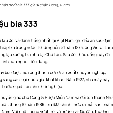
phân phối bia 333 giá sỉ chất lượng, uy tín
ệu bia 333
 lâu đời và danh tiếng nhất tại Việt Nam, ghi dấu ấn sâu đậm
ghiệp bia trong nước. Khởi nguồn từ năm 1875, ông Victor Lar
áng lập xưởng bia nhỏ tại Chợ Lớn. Sau đó, thức uống này đã
ình của người tiêu dùng.
áy bia được mở rộng thành cơ sở sản xuất chuyên nghiệp,
g sang các loại nước giải khát khác. Năm 1927, nhà máy này
n bước ngoặt lớn cho thương hiệu.
chuyển giao cho Công ty Rượu Miền Nam và đổi tên thành Nh
 biệt, tháng 10 năm 1989, bia 333 chính thức ra mắt sản phẩ
ệt Nam. Với chất lượng vượt trội và hương vị độc đáo, thương