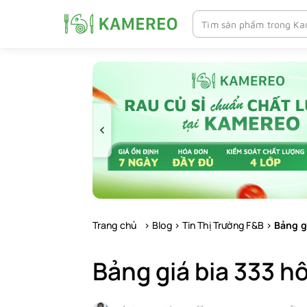
Chuyển
tới
nội
dung
Trang chủ
>
Blog
>
Tin Thị Trường F&B
>
Bảng g
Bảng giá bia 333 h