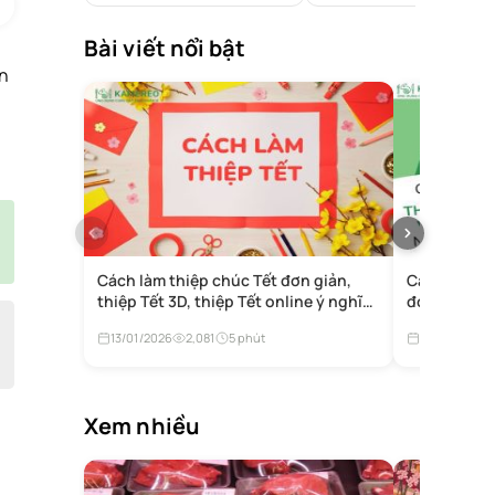
Bài viết nổi bật
ền
Cách làm thiệp chúc Tết đơn giản,
Cách làm thị
thiệp Tết 3D, thiệp Tết online ý nghĩa
đơn giản tạ
tặng người thân
13/01/2026
2,081
5 phút
12/01/2026
Xem nhiều