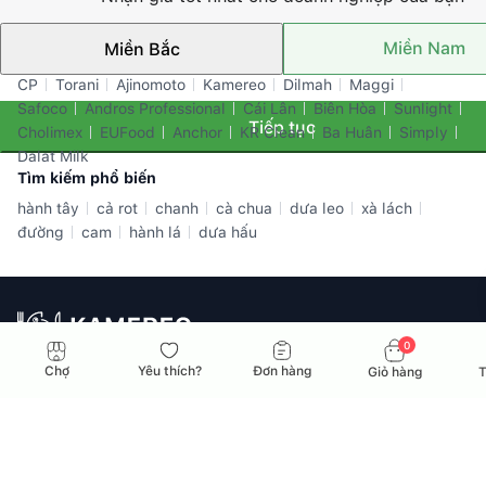
Miền Nam
Miền Bắc
Thương hiệu nổi bật
CP
Torani
Ajinomoto
Kamereo
Dilmah
Maggi
Safoco
Andros Professional
Cái Lân
Biên Hòa
Sunlight
Tiếp tục
Cholimex
EUFood
Anchor
KR Clean
Ba Huân
Simply
Dalat Milk
Tìm kiếm phổ biến
hành tây
cả rot
chanh
cà chua
dưa leo
xà lách
đường
cam
hành lá
dưa hấu
0
Nhà cung ứng toàn diện dành cho doanh nghiệp F&B tại Việt
Chợ
Yêu thích?
Đơn hàng
Giỏ hàng
T
Nam