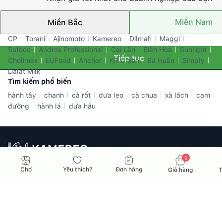
Miền Nam
Miền Bắc
Thương hiệu nổi bật
CP
Torani
Ajinomoto
Kamereo
Dilmah
Maggi
Safoco
Andros Professional
Cái Lân
Biên Hòa
Sunlight
Tiếp tục
Cholimex
EUFood
Anchor
KR Clean
Ba Huân
Simply
Dalat Milk
Tìm kiếm phổ biến
hành tây
chanh
cà rốt
dưa leo
cà chua
xà lách
cam
đường
hành lá
dưa hấu
0
Nhà cung ứng toàn diện dành cho doanh nghiệp F&B tại Việt
Chợ
Yêu thích?
Đơn hàng
Giỏ hàng
T
Nam