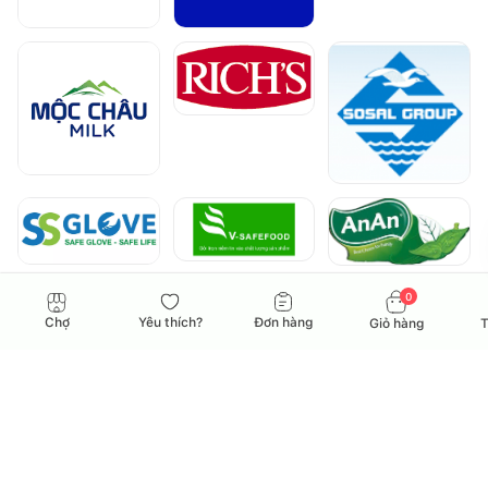
0
Chợ
Yêu thích?
Đơn hàng
Giỏ hàng
T