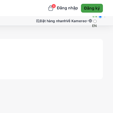
0
Đăng nhập
Đăng ký
VN
Đặt hàng nhanh
Về Kamereo
EN