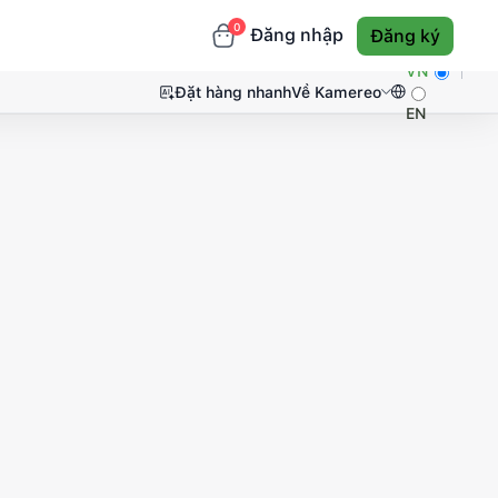
0
Đăng nhập
Đăng ký
VN
Đặt hàng nhanh
Về Kamereo
EN