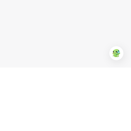
EUFood
Anchor
KR Clean
Ba Huân
Simply