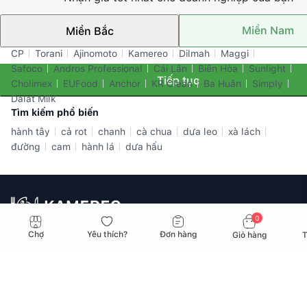
Miền Nam
Miền Bắc
Thương hiệu nổi bật
CP
Torani
Ajinomoto
Kamereo
Dilmah
Maggi
Safoco
Andros Professional
Cái Lân
Biên Hòa
Sunlight
Tiếp tục
Cholimex
EUFood
Anchor
KR Clean
Ba Huân
Simply
Dalat Milk
Tìm kiếm phổ biến
hành tây
cả rot
chanh
cà chua
dưa leo
xà lách
đường
cam
hành lá
dưa hấu
0
Nhà cung ứng toàn diện dành cho doanh nghiệp F&B tại Việt
Chợ
Yêu thích?
Đơn hàng
Giỏ hàng
T
Nam