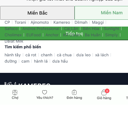
Miền Nam
Miền Bắc
Thương hiệu nổi bật
CP
Torani
Ajinomoto
Kamereo
Dilmah
Maggi
Safoco
Andros Professional
Cái Lân
Biên Hòa
Sunlight
Tiếp tục
Cholimex
EUFood
Anchor
KR Clean
Ba Huân
Simply
Dalat Milk
Tìm kiếm phổ biến
hành tây
cả rot
chanh
cà chua
dưa leo
xà lách
đường
cam
hành lá
dưa hấu
0
Nhà cung ứng toàn diện dành cho doanh nghiệp F&B tại Việt
Chợ
Yêu thích?
Đơn hàng
Giỏ hàng
T
Nam