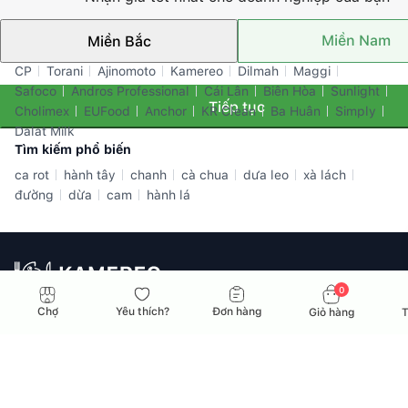
Miền Nam
Miền Bắc
Thương hiệu nổi bật
CP
Torani
Ajinomoto
Kamereo
Dilmah
Maggi
Safoco
Andros Professional
Cái Lân
Biên Hòa
Sunlight
Tiếp tục
Cholimex
EUFood
Anchor
KR Clean
Ba Huân
Simply
Dalat Milk
Tìm kiếm phổ biến
ca rot
hành tây
chanh
cà chua
dưa leo
xà lách
đường
dừa
cam
hành lá
0
Nhà cung ứng toàn diện dành cho doanh nghiệp F&B tại Việt
Chợ
Yêu thích?
Đơn hàng
Giỏ hàng
T
Nam