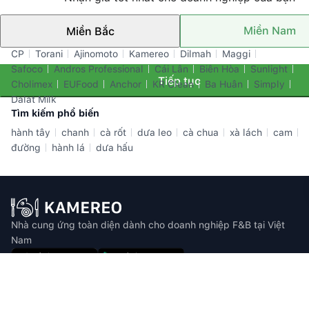
Miền Nam
Miền Bắc
Thương hiệu nổi bật
CP
Torani
Ajinomoto
Kamereo
Dilmah
Maggi
Safoco
Andros Professional
Cái Lân
Biên Hòa
Sunlight
Tiếp tục
Cholimex
EUFood
Anchor
KR Clean
Ba Huân
Simply
Dalat Milk
Tìm kiếm phổ biến
hành tây
chanh
cà rốt
dưa leo
cà chua
xà lách
cam
đường
hành lá
dưa hấu
Nhà cung ứng toàn diện dành cho doanh nghiệp F&B tại Việt
Nam