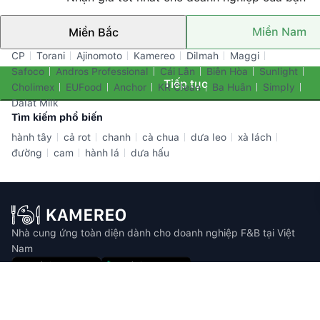
Miền Nam
Miền Bắc
Thương hiệu nổi bật
CP
Torani
Ajinomoto
Kamereo
Dilmah
Maggi
Safoco
Andros Professional
Cái Lân
Biên Hòa
Sunlight
Tiếp tục
Cholimex
EUFood
Anchor
KR Clean
Ba Huân
Simply
Dalat Milk
Tìm kiếm phổ biến
hành tây
cả rot
chanh
cà chua
dưa leo
xà lách
đường
cam
hành lá
dưa hấu
Nhà cung ứng toàn diện dành cho doanh nghiệp F&B tại Việt
Nam