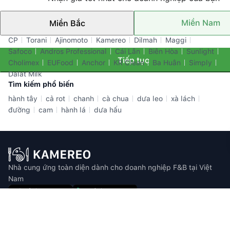
Miền Nam
Miền Bắc
Thương hiệu nổi bật
CP
Torani
Ajinomoto
Kamereo
Dilmah
Maggi
Safoco
Andros Professional
Cái Lân
Biên Hòa
Sunlight
Tiếp tục
Cholimex
EUFood
Anchor
KR Clean
Ba Huân
Simply
Dalat Milk
Tìm kiếm phổ biến
hành tây
cả rot
chanh
cà chua
dưa leo
xà lách
đường
cam
hành lá
dưa hấu
Nhà cung ứng toàn diện dành cho doanh nghiệp F&B tại Việt
Nam