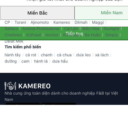
Miền Nam
Miền Bắc
Thương hiệu nổi bật
CP
Torani
Ajinomoto
Kamereo
Dilmah
Maggi
Safoco
Andros Professional
Cái Lân
Biên Hòa
Sunlight
Tiếp tục
Cholimex
EUFood
Anchor
KR Clean
Ba Huân
Simply
Dalat Milk
Tìm kiếm phổ biến
hành tây
cả rot
chanh
cà chua
dưa leo
xà lách
đường
cam
hành lá
dưa hấu
Nhà cung ứng toàn diện dành cho doanh nghiệp F&B tại Việt
Nam