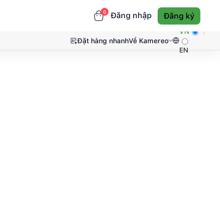
0
Đăng nhập
Đăng ký
VN
Đặt hàng nhanh
Về Kamereo
EN