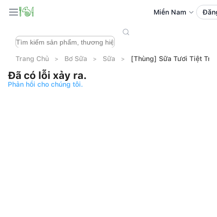
Miền Nam
Đăn
Trang Chủ
Bơ Sữa
Sữa
[Thùng] Sữa Tươi Tiệt Tr
Đã có lỗi xảy ra.
Phản hồi cho chúng tôi.