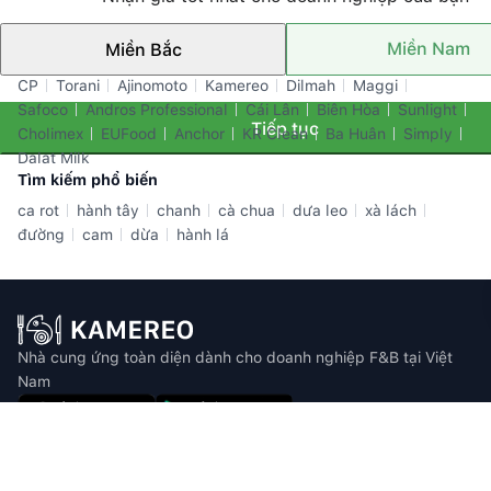
Miền Nam
Miền Bắc
Thương hiệu nổi bật
CP
Torani
Ajinomoto
Kamereo
Dilmah
Maggi
Safoco
Andros Professional
Cái Lân
Biên Hòa
Sunlight
Tiếp tục
Cholimex
EUFood
Anchor
KR Clean
Ba Huân
Simply
Dalat Milk
Tìm kiếm phổ biến
ca rot
hành tây
chanh
cà chua
dưa leo
xà lách
đường
cam
dừa
hành lá
Nhà cung ứng toàn diện dành cho doanh nghiệp F&B tại Việt
Nam