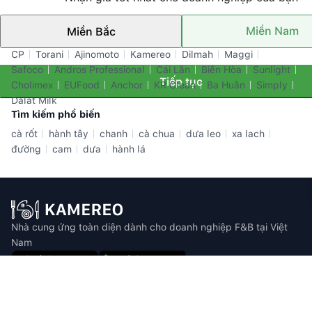
Miền Nam
Miền Bắc
Thương hiệu nổi bật
CP
Torani
Ajinomoto
Kamereo
Dilmah
Maggi
Safoco
Andros Professional
Cái Lân
Biên Hòa
Sunlight
Tiếp tục
Cholimex
EUFood
Anchor
KR Clean
Ba Huân
Simply
Dalat Milk
Tìm kiếm phổ biến
cà rốt
hành tây
chanh
cà chua
dưa leo
xa lach
đường
cam
dưa
hành lá
Nhà cung ứng toàn diện dành cho doanh nghiệp F&B tại Việt
Nam