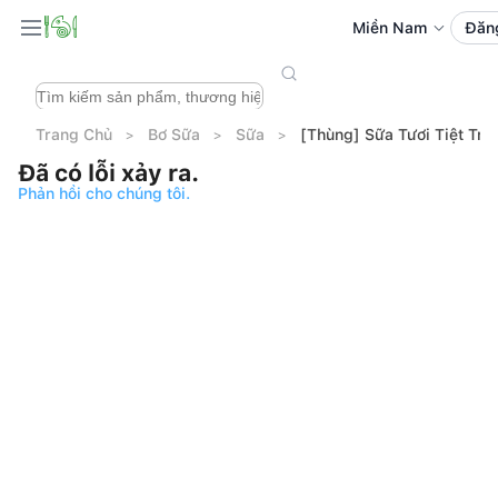
Miền Nam
Đăn
Trang Chủ
Bơ Sữa
Sữa
[Thùng] Sữa Tươi Tiệt Trù
Đã có lỗi xảy ra.
Phản hồi cho chúng tôi.