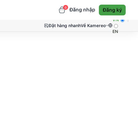
0
Đăng nhập
Đăng ký
VN
Đặt hàng nhanh
Về Kamereo
EN