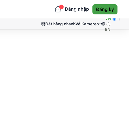
0
Đăng nhập
Đăng ký
VN
Đặt hàng nhanh
Về Kamereo
EN