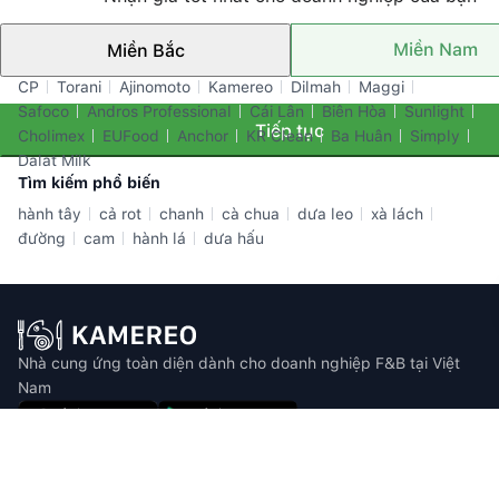
Miền Nam
Miền Bắc
Thương hiệu nổi bật
CP
Torani
Ajinomoto
Kamereo
Dilmah
Maggi
Safoco
Andros Professional
Cái Lân
Biên Hòa
Sunlight
Tiếp tục
Cholimex
EUFood
Anchor
KR Clean
Ba Huân
Simply
Dalat Milk
Tìm kiếm phổ biến
hành tây
cả rot
chanh
cà chua
dưa leo
xà lách
đường
cam
hành lá
dưa hấu
Nhà cung ứng toàn diện dành cho doanh nghiệp F&B tại Việt
Nam