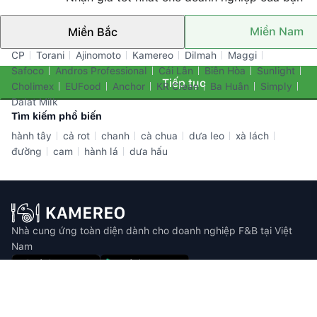
Miền Nam
Miền Bắc
Thương hiệu nổi bật
CP
Torani
Ajinomoto
Kamereo
Dilmah
Maggi
Safoco
Andros Professional
Cái Lân
Biên Hòa
Sunlight
Tiếp tục
Cholimex
EUFood
Anchor
KR Clean
Ba Huân
Simply
Dalat Milk
Tìm kiếm phổ biến
hành tây
cả rot
chanh
cà chua
dưa leo
xà lách
đường
cam
hành lá
dưa hấu
Nhà cung ứng toàn diện dành cho doanh nghiệp F&B tại Việt
Nam