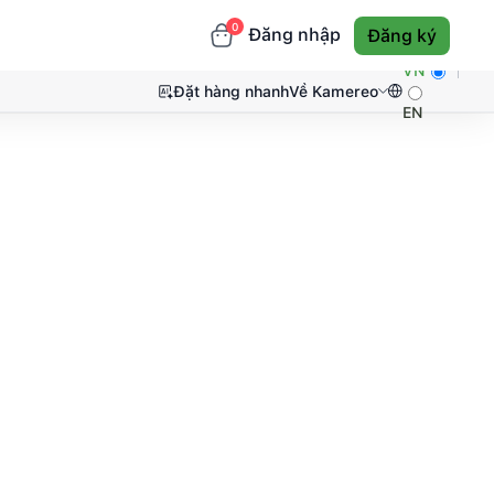
0
Đăng nhập
Đăng ký
VN
Đặt hàng nhanh
Về Kamereo
EN