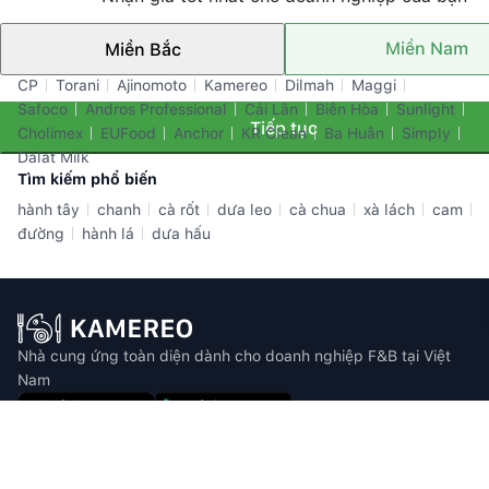
Miền Nam
Miền Bắc
Thương hiệu nổi bật
CP
Torani
Ajinomoto
Kamereo
Dilmah
Maggi
Safoco
Andros Professional
Cái Lân
Biên Hòa
Sunlight
Tiếp tục
Cholimex
EUFood
Anchor
KR Clean
Ba Huân
Simply
Dalat Milk
Tìm kiếm phổ biến
hành tây
chanh
cà rốt
dưa leo
cà chua
xà lách
cam
đường
hành lá
dưa hấu
Nhà cung ứng toàn diện dành cho doanh nghiệp F&B tại Việt
Nam