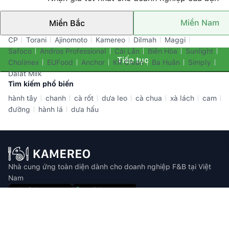
Miền Nam
Miền Bắc
Thương hiệu nổi bật
CP
Torani
Ajinomoto
Kamereo
Dilmah
Maggi
Safoco
Andros Professional
Cái Lân
Biên Hòa
Sunlight
Tiếp tục
Cholimex
EUFood
Anchor
KR Clean
Ba Huân
Simply
Dalat Milk
Tìm kiếm phổ biến
hành tây
chanh
cà rốt
dưa leo
cà chua
xà lách
cam
đường
hành lá
dưa hấu
Nhà cung ứng toàn diện dành cho doanh nghiệp F&B tại Việt
Nam