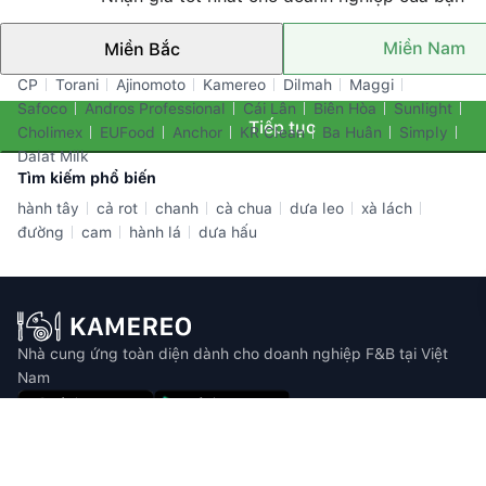
Miền Nam
Miền Bắc
Thương hiệu nổi bật
CP
Torani
Ajinomoto
Kamereo
Dilmah
Maggi
Safoco
Andros Professional
Cái Lân
Biên Hòa
Sunlight
Tiếp tục
Cholimex
EUFood
Anchor
KR Clean
Ba Huân
Simply
Dalat Milk
Tìm kiếm phổ biến
hành tây
cả rot
chanh
cà chua
dưa leo
xà lách
đường
cam
hành lá
dưa hấu
Nhà cung ứng toàn diện dành cho doanh nghiệp F&B tại Việt
Nam