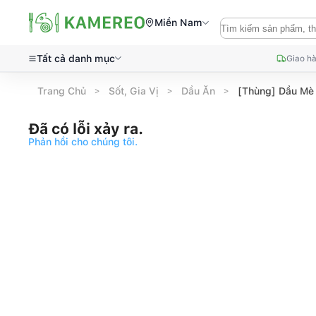
Miền Nam
Tất cả danh mục
Giao hà
Trang Chủ
Sốt, Gia Vị
Dầu Ăn
[Thùng] Dầu Mè 
Đã có lỗi xảy ra.
Phản hồi cho chúng tôi.