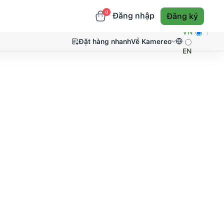
0
Đăng nhập
Đăng ký
VN
Đặt hàng nhanh
Về Kamereo
EN