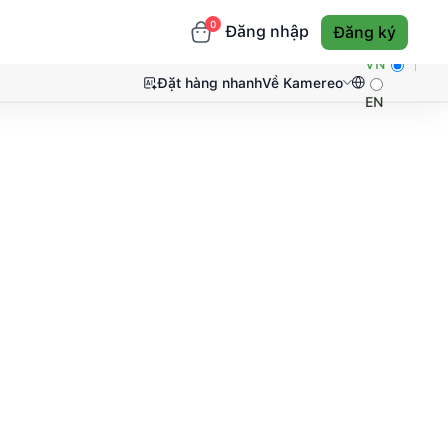
0
Đăng nhập
Đăng ký
VN
Đặt hàng nhanh
Về Kamereo
EN