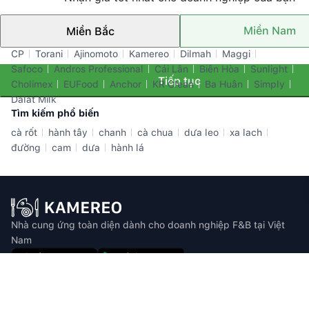
Miền Nam
Miền Bắc
Thương hiệu nổi bật
CP
Torani
Ajinomoto
Kamereo
Dilmah
Maggi
Safoco
Andros Professional
Cái Lân
Biên Hòa
Sunlight
Tiếp tục
Cholimex
EUFood
Anchor
KR Clean
Ba Huân
Simply
Dalat Milk
Tìm kiếm phổ biến
cà rốt
hành tây
chanh
cà chua
dưa leo
xa lach
đường
cam
dưa
hành lá
Nhà cung ứng toàn diện dành cho doanh nghiệp F&B tại Việt
Nam