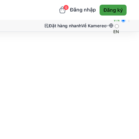
0
Đăng nhập
Đăng ký
VN
Đặt hàng nhanh
Về Kamereo
EN