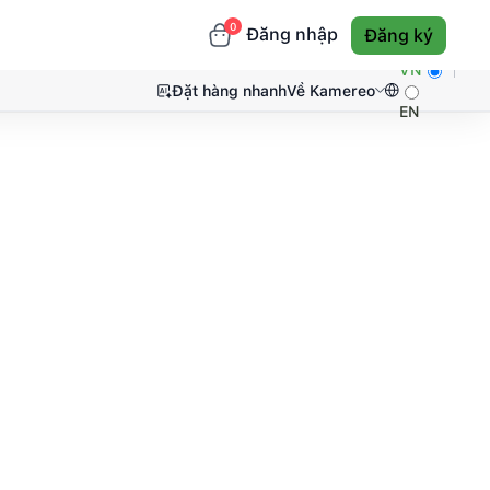
0
Đăng nhập
Đăng ký
VN
Đặt hàng nhanh
Về Kamereo
EN