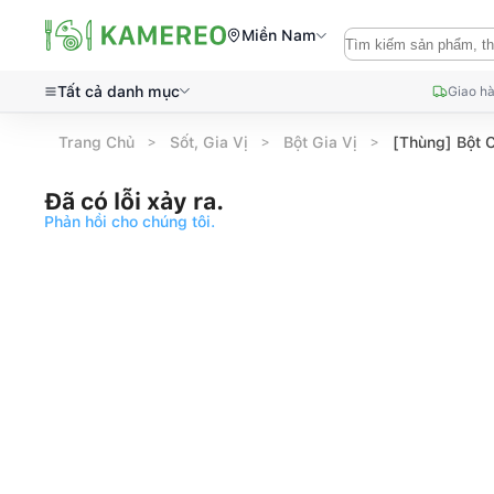
Miền Nam
Tất cả danh mục
Giao hà
Trang Chủ
Sốt, Gia Vị
Bột Gia Vị
[Thùng] Bột 
Đã có lỗi xảy ra.
Phản hồi cho chúng tôi.