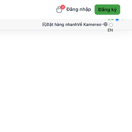
0
Đăng nhập
Đăng ký
VN
Đặt hàng nhanh
Về Kamereo
EN