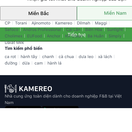
Miền Nam
Miền Bắc
Thương hiệu nổi bật
CP
Torani
Ajinomoto
Kamereo
Dilmah
Maggi
Safoco
Andros Professional
Cái Lân
Biên Hòa
Sunlight
Tiếp tục
Cholimex
EUFood
Anchor
KR Clean
Ba Huân
Simply
Dalat Milk
Tìm kiếm phổ biến
ca rot
hành tây
chanh
cà chua
dưa leo
xà lách
đường
dừa
cam
hành lá
Nhà cung ứng toàn diện dành cho doanh nghiệp F&B tại Việt
Nam