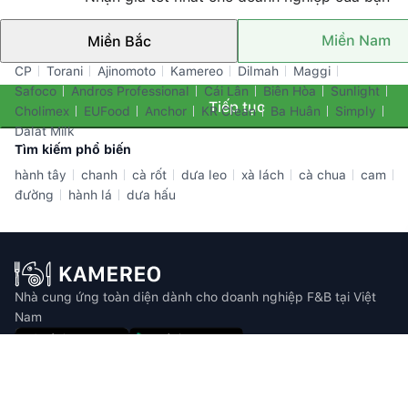
Miền Nam
Miền Bắc
Thương hiệu nổi bật
CP
Torani
Ajinomoto
Kamereo
Dilmah
Maggi
Safoco
Andros Professional
Cái Lân
Biên Hòa
Sunlight
Tiếp tục
Cholimex
EUFood
Anchor
KR Clean
Ba Huân
Simply
Dalat Milk
Tìm kiếm phổ biến
hành tây
chanh
cà rốt
dưa leo
xà lách
cà chua
cam
đường
hành lá
dưa hấu
Nhà cung ứng toàn diện dành cho doanh nghiệp F&B tại Việt
Nam