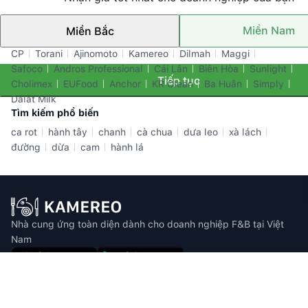
Miền Nam
Miền Bắc
Thương hiệu nổi bật
CP
Torani
Ajinomoto
Kamereo
Dilmah
Maggi
Safoco
Andros Professional
Cái Lân
Biên Hòa
Sunlight
Tiếp tục
Cholimex
EUFood
Anchor
KR Clean
Ba Huân
Simply
Dalat Milk
Tìm kiếm phổ biến
ca rot
hành tây
chanh
cà chua
dưa leo
xà lách
đường
dừa
cam
hành lá
Nhà cung ứng toàn diện dành cho doanh nghiệp F&B tại Việt
Nam