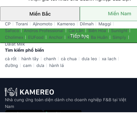
Miền Nam
Miền Bắc
Thương hiệu nổi bật
CP
Torani
Ajinomoto
Kamereo
Dilmah
Maggi
Safoco
Andros Professional
Cái Lân
Biên Hòa
Sunlight
Tiếp tục
Cholimex
EUFood
Anchor
KR Clean
Ba Huân
Simply
Dalat Milk
Tìm kiếm phổ biến
cà rốt
hành tây
chanh
cà chua
dưa leo
xa lach
đường
cam
dưa
hành lá
Nhà cung ứng toàn diện dành cho doanh nghiệp F&B tại Việt
Nam