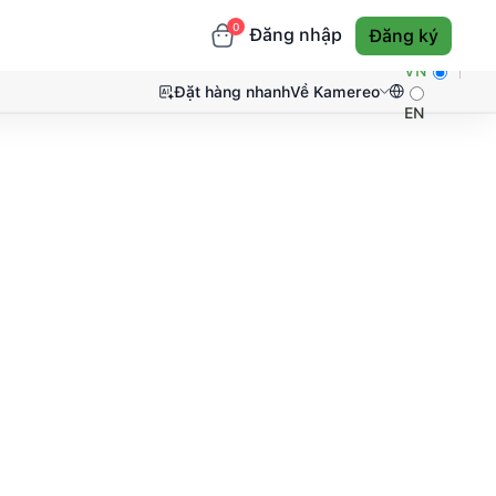
0
Đăng nhập
Đăng ký
VN
Đặt hàng nhanh
Về Kamereo
EN