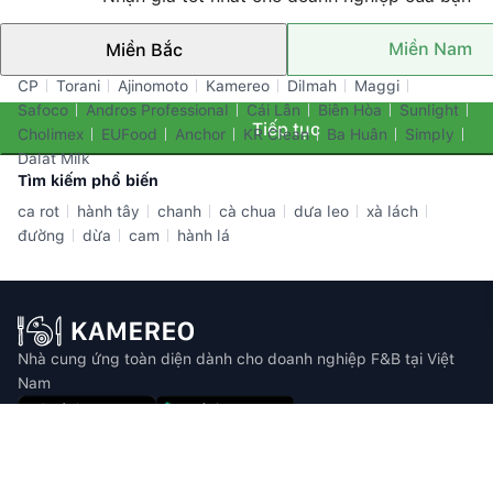
Miền Nam
Miền Bắc
Thương hiệu nổi bật
CP
Torani
Ajinomoto
Kamereo
Dilmah
Maggi
Safoco
Andros Professional
Cái Lân
Biên Hòa
Sunlight
Tiếp tục
Cholimex
EUFood
Anchor
KR Clean
Ba Huân
Simply
Dalat Milk
Tìm kiếm phổ biến
ca rot
hành tây
chanh
cà chua
dưa leo
xà lách
đường
dừa
cam
hành lá
Nhà cung ứng toàn diện dành cho doanh nghiệp F&B tại Việt
Nam