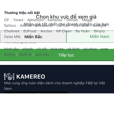
Thương hiệu nổi bật
Chọn khu vực để xem giá
CP
Torani
Ajinomoto
Kamereo
Dilmah
Maggi
Nhận giá tốt nhất cho doanh nghiệp của bạn
Safoco
Andros Professional
Cái Lân
Biên Hòa
Sunlight
Cholimex
EUFood
Anchor
KR Clean
Ba Huân
Simply
Miền Nam
Miền Bắc
Dalat Milk
Tìm kiếm phổ biến
hành tây
chanh
cà rốt
dưa leo
xà lách
cà chua
cam
đường
hành lá
dưa hấu
Tiếp tục
Nhà cung ứng toàn diện dành cho doanh nghiệp F&B tại Việt
Nam