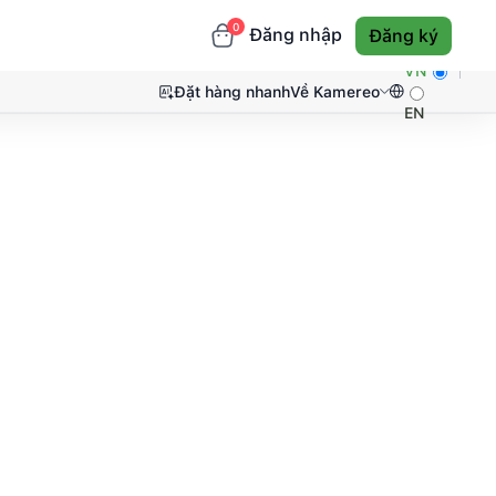
0
Đăng nhập
Đăng ký
VN
Đặt hàng nhanh
Về Kamereo
EN